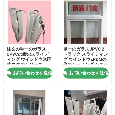
私達について
工場旅行
品質管理
注文の単一のガラス
単一のガラスUPVC 2
UPVCの縦のスライデ
トラック スライディン
ィング ウインドウ米国
グ ウインドウEPDMの
私達に連絡しなさい
式の80のシリーズ
倍のシーリング システ
ムISO9001
お問い合わせを送信
お問い合わせを送信
引用を要求しなさい
UPVCのドアのプロフィール
UPVCの窓のプロフィール