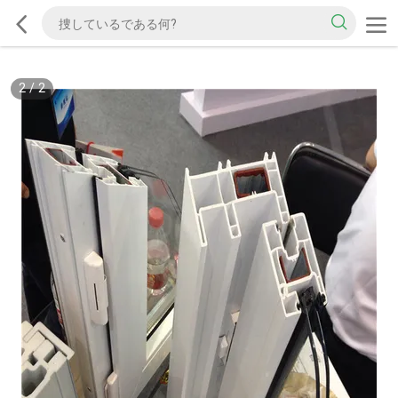
2
/
2