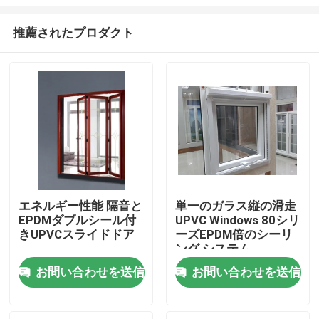
推薦されたプロダクト
エネルギー性能 隔音と
単一のガラス縦の滑走
EPDMダブルシール付
UPVC Windows 80シリ
家
きUPVCスライドドア
ーズEPDM倍のシーリ
ング システム
プロダクト
お問い合わせを送信
お問い合わせを送信
ビデオ