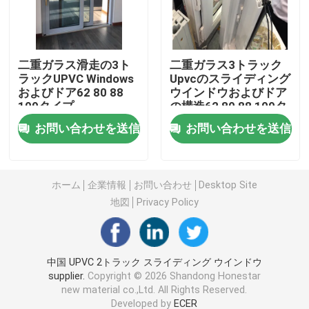
UPVCの放出のプロフィール
二重ガラス滑走の3ト
二重ガラス3トラック
ラックUPVC Windows
Upvcのスライディング
upvcの開き窓の窓
およびドア62 80 88
ウインドウおよびドア
109タイプ
の構造62 80 88 109タ
イプ
upvcのスライディング ウインドウ
お問い合わせを送信
お問い合わせを送信
UPVCのフレンチ ドア
ホーム
企業情報
お問い合わせ
Desktop Site
地図
Privacy Policy
UPVCの引き戸
熱壊れ目アルミニウム窓
中国 UPVC 2トラック スライディング ウインドウ
supplier.
Copyright © 2026 Shandong Honestar
new material co.,Ltd. All Rights Reserved.
熱壊れ目のアルミニウム ドア
Developed by
ECER