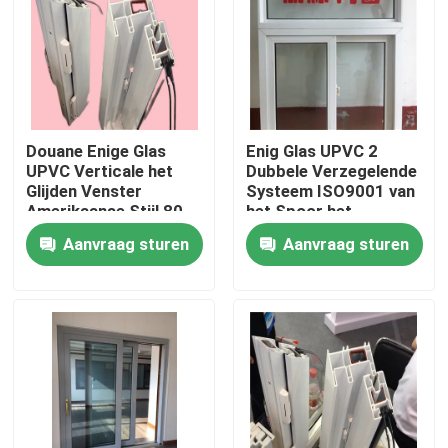
Ongeveer ons
Fabrieksreis
Douane Enige Glas
Enig Glas UPVC 2
UPVC Verticale het
Dubbele Verzegelende
Kwaliteitscontrole
Glijden Venster
Systeem ISO9001 van
Amerikaanse Stijl 80
het Spoor het
Reeksen
Glijdende Venster
Aanvraag sturen
Aanvraag sturen
Contacteer ons
EPDM
Verzoek om een Citaat
UPVC-Deurprofielen
UPVC-Vensterprofielen