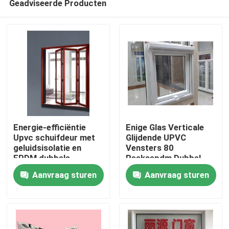
Geadviseerde Producten
Energie-efficiëntie
Enige Glas Verticale
Upvc schuifdeur met
Glijdende UPVC
geluidsisolatie en
Vensters 80
EPDM dubbele
Reeksepdm Dubbel
Huis
afdichting
Verzegelend Systeem
Aanvraag sturen
Aanvraag sturen
Producten
video's