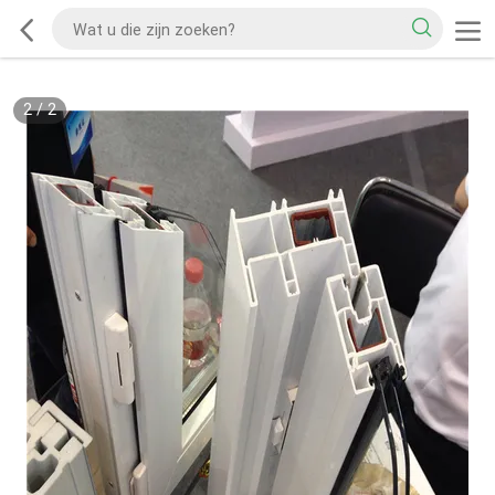
2
/
2