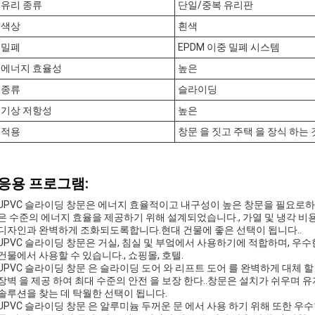
유리 종류
단일/중복 유리판
색상
흰색
밀폐
EPDM 이중 밀폐 시스템
에너지 효율성
높은
종류
슬라이딩
기상 저항성
높은
적용
창문 을 짓고 주택 을 장식 하는 
응용 프로그램:
UPVC 슬라이딩 창문은 에너지 효율적이고 내구성이 높은 창문을 필요로하
은 수준의 에너지 효율을 제공하기 위해 설계되었습니다., 가열 및 냉각 비
디자인과 완벽하게 조화되도록합니다.현대 건물에 좋은 선택이 됩니다..
UPVC 슬라이딩 창문은 거실, 침실 및 부엌에서 사용하기에 적합하며, 우
건물에서 사용할 수 있습니다., 쇼핑몰, 호텔.
UPVC 슬라이딩 창문 은 슬라이딩 도어 와 리프트 도어 를 완벽하게 대체 할 
장벽 을 제공 하여 최대 수준의 안전 을 보장 한다..창문은 설치가 쉬우며
솔루션을 찾는 데 탁월한 선택이 됩니다.
UPVC 슬라이딩 창문 은 알루미늄 두꺼운 문 에서 사용 하기 위해 또한 우수한