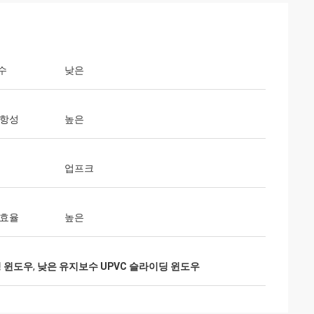
수
낮은
저항성
높은
업프크
 효율
높은
딩 윈도우
,
낮은 유지보수 UPVC 슬라이딩 윈도우