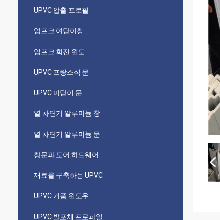
UPVC 압출 프로필
업프크 여닫이창
업프크 회전 윈도
UPVC 프랑스식 문
UPVC 미닫이 문
열 차단기 알루미늄 창
열 차단기 알루미늄 문
창문과 도어 하드웨어
재료를 구축하는 UPVC
UPVC 거품 윈도우
UPVC 발포체 프로파일