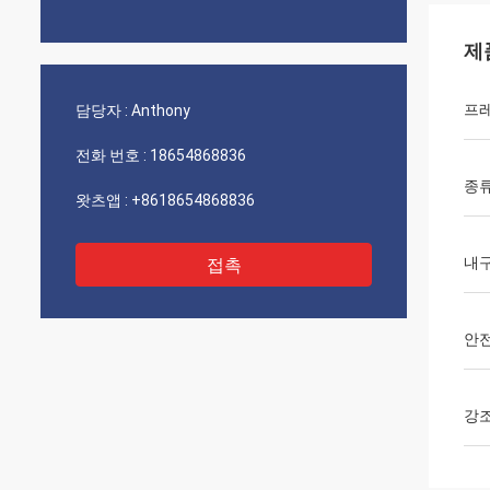
제
프
담당자 :
Anthony
전화 번호 :
18654868836
종
왓츠앱 :
+8618654868836
내
접촉
안
강