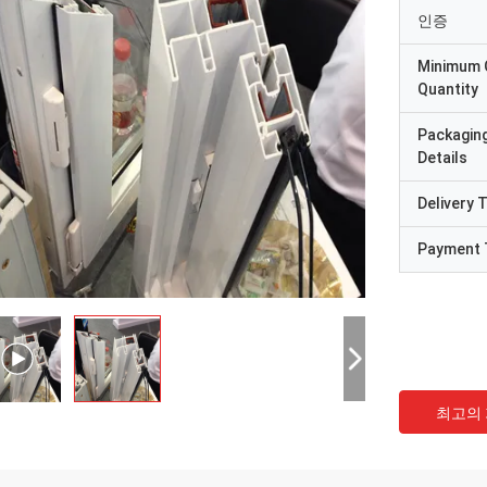
인증
Minimum 
Quantity
Packagin
Details
Delivery 
Payment 
최고의