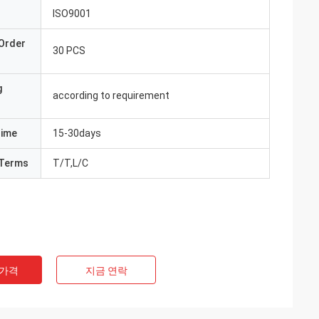
ISO9001
Order
30 PCS
g
according to requirement
Time
15-30days
Terms
T/T,L/C
 가격
지금 연락