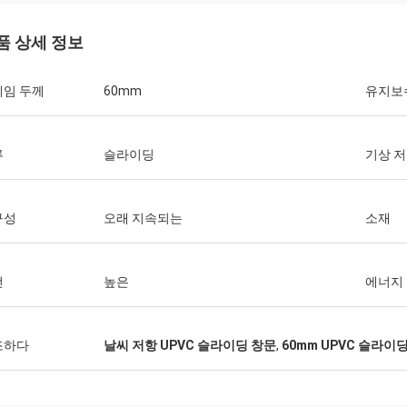
품 상세 정보
레임 두께
60mm
유지보
류
슬라이딩
기상 
구성
오래 지속되는
소재
전
높은
에너지
조하다
날씨 저항 UPVC 슬라이딩 창문
,
60mm UPVC 슬라이