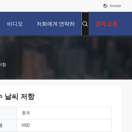
Korean
비디오
저희에게 연락하
견적 요청
십시오
 저항
수 날씨 저항
중국
름
HSD