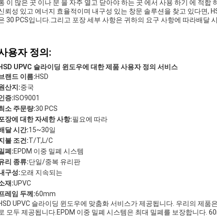
통 이 많은 곳 이나 문 을 자주 열고 닫아야 하는 곳 에서 사용 하기 에 적합 
신뢰성 있고 에너지 효율적이며 내구성 있는 창문 솔루션을 찾고 있다면, HS
은 30 PCS입니다.그리고 포장 세부 사항은 귀하의 요구 사항에 따라배달 시간
사용자 정의:
HSD UPVC 슬라이딩 윈도우에 대한 제품 사용자 정의 서비스
브랜드 이름:
HSD
원산지:
중국
인증:
ISO9001
최소 주문량:
30 PCS
포장에 대한 자세한 사항:
필요에 따라
배달 시간:
15~30일
지불 조건:
T/T,L/C
밀폐:
EPDM 이중 밀폐 시스템
유리 종류:
단일/중복 유리판
내구성:
오래 지속되는
소재:
UPVC
프레임 두께:
60mm
HSD UPVC 슬라이딩 윈도우에 맞춤화 서비스가 제공됩니다. 우리의 제품은
로 모두 제공됩니다.EPDM 이중 밀폐 시스템은 최대 밀폐를 보장합니다. 