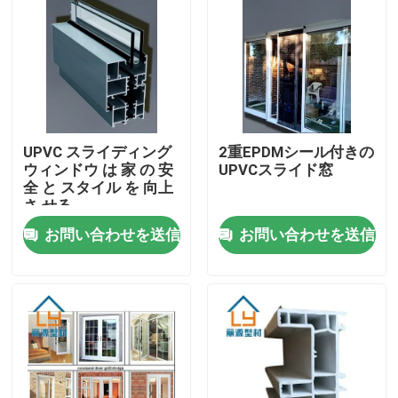
私達について
工場旅行
UPVC スライディング
2重EPDMシール付きの
品質管理
ウィンドウ は 家 の 安
UPVCスライド窓
全 と スタイル を 向上
さ せる
私達に連絡しなさい
お問い合わせを送信
お問い合わせを送信
引用を要求しなさい
UPVCのドアのプロフィール
UPVCの窓のプロフィール