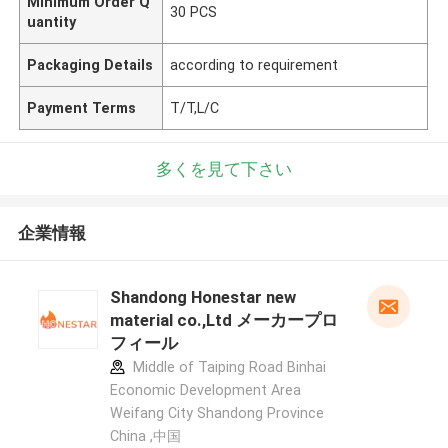
Minimum Order Q
30 PCS
uantity
Packaging Details
according to requirement
Payment Terms
T/T,L/C
多くを見て下さい
企業情報
Shandong Honestar new
material co.,Ltd メーカープロ
フィール
Middle of Taiping Road Binhai
Economic Development Area
Weifang City Shandong Province
China ,中国