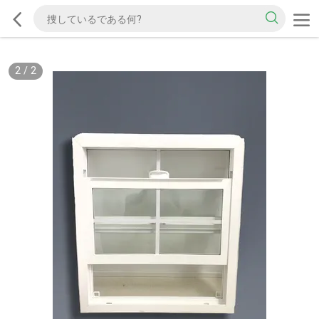
2
/
2