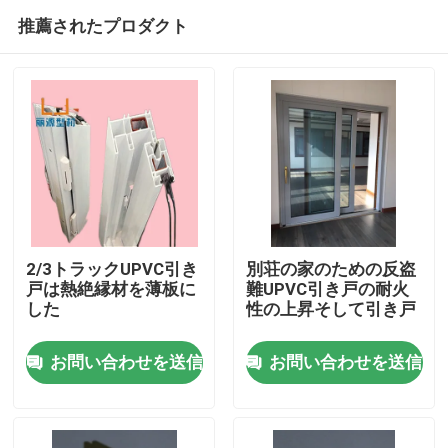
推薦されたプロダクト
2/3トラックUPVC引き
別荘の家のための反盗
戸は熱絶縁材を薄板に
難UPVC引き戸の耐火
した
性の上昇そして引き戸
家
お問い合わせを送信
お問い合わせを送信
プロダクト
ビデオ