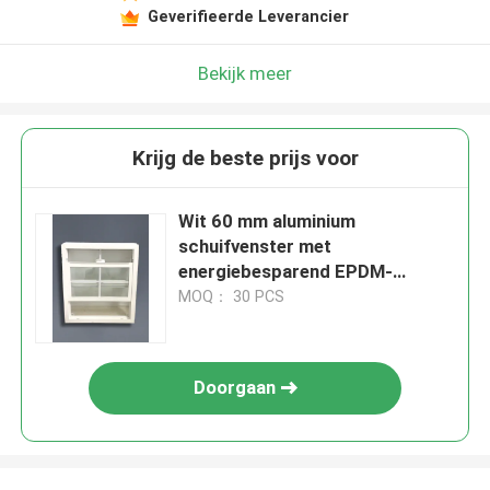
Geverifieerde Leverancier
Bekijk meer
Krijg de beste prijs voor
Wit 60 mm aluminium
schuifvenster met
energiebesparend EPDM-
verzegelingssysteem met
MOQ： 30 PCS
enkel/dubbel glas
Doorgaan