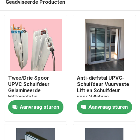
Geadviseerde Producten
Twee/Drie Spoor
Anti-diefstal UPVC-
UPVC Schuifdeur
Schuifdeur Vuurvaste
Gelamineerde
Lift en Schuifdeur
Hitteisolatie
voor Villahuis
Huis
Aanvraag sturen
Aanvraag sturen
Producten
video's