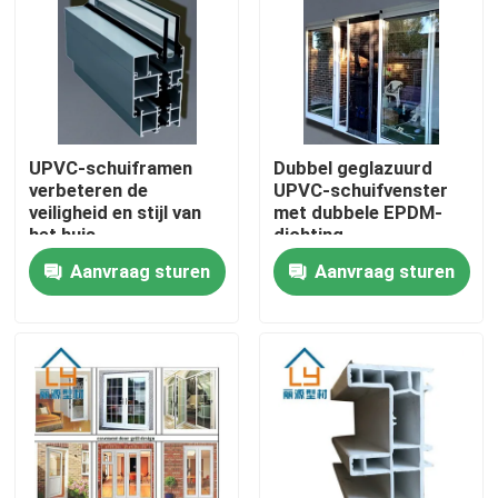
Ongeveer ons
Fabrieksreis
UPVC-schuiframen
Dubbel geglazuurd
verbeteren de
UPVC-schuifvenster
Kwaliteitscontrole
veiligheid en stijl van
met dubbele EPDM-
het huis
dichting
Aanvraag sturen
Aanvraag sturen
Contacteer ons
Verzoek om een Citaat
UPVC-Deurprofielen
UPVC-Vensterprofielen