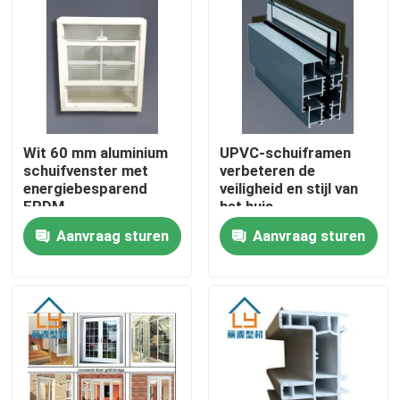
Ongeveer ons
Fabrieksreis
Wit 60 mm aluminium
UPVC-schuiframen
Kwaliteitscontrole
schuifvenster met
verbeteren de
energiebesparend
veiligheid en stijl van
EPDM-
het huis
Contacteer ons
verzegelingssysteem
Aanvraag sturen
Aanvraag sturen
met enkel/dubbel glas
Verzoek om een Citaat
UPVC-Deurprofielen
UPVC-Vensterprofielen