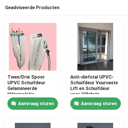
Geadviseerde Producten
Twee/Drie Spoor
Anti-diefstal UPVC-
UPVC Schuifdeur
Schuifdeur Vuurvaste
Gelamineerde
Lift en Schuifdeur
Huis
Hitteisolatie
voor Villahuis
Aanvraag sturen
Aanvraag sturen
Producten
video's