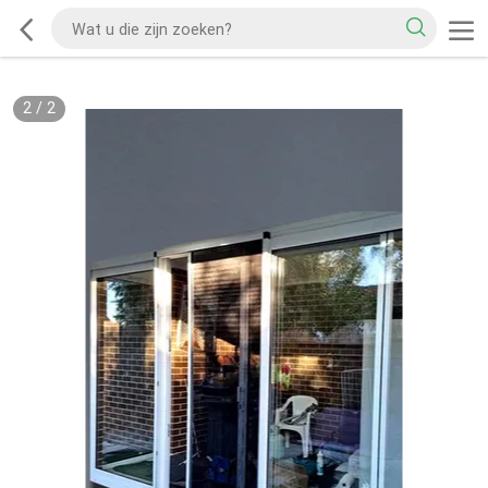
2
/
2