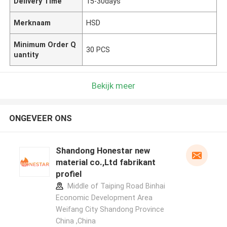
Delivery Time
15-30days
Merknaam
HSD
Minimum Order Q
30 PCS
uantity
Bekijk meer
ONGEVEER ONS
Shandong Honestar new
material co.,Ltd fabrikant
profiel
Middle of Taiping Road Binhai
Economic Development Area
Weifang City Shandong Province
China ,China