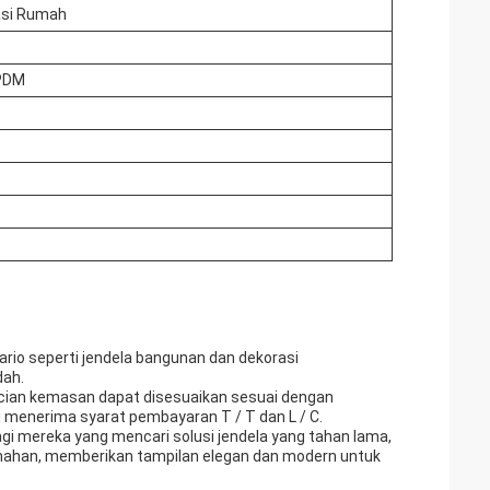
asi Rumah
EPDM
io seperti jendela bangunan dan dekorasi
dah.
incian kemasan dapat disesuaikan sesuai dengan
 menerima syarat pembayaran T / T dan L / C.
gi mereka yang mencari solusi jendela yang tahan lama,
umahan, memberikan tampilan elegan dan modern untuk