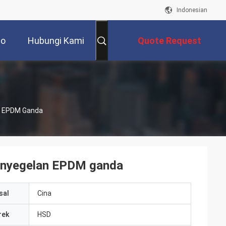
Indonesian
eo
Hubungi Kami
Quote Request
Suatu
n EPDM Ganda
enyegelan EPDM ganda
sal
Cina
rek
HSD