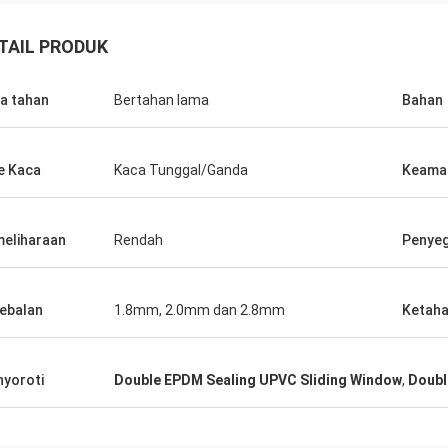
TAIL PRODUK
a tahan
Bertahan lama
Bahan
e Kaca
Kaca Tunggal/Ganda
Keama
eliharaan
Rendah
Penyeg
ebalan
1.8mm, 2.0mm dan 2.8mm
Ketaha
yoroti
Double EPDM Sealing UPVC Sliding Window
,
Doubl