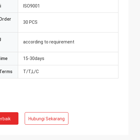
i
ISO9001
Order
30 PCS
g
according to requirement
Time
15-30days
Terms
T/T,L/C
rbaik
Hubungi Sekarang