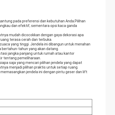
ergantung pada preferensi dan kebutuhan Anda.Pilihan
angkau dan efektif, sementara opsi kaca ganda
uatnya mudah dicocokkan dengan gaya dekorasi apa
ang terasa cerah dan terbuka.
cuaca yang tinggi. Jendela ini dibangun untuk menahan
a bertahun-tahun yang akan datang.
stasi jangka panjang untuk rumah atau kantor
r tentang pemeliharaan.
iapa saja yang mencari pilihan jendela yang dapat
ya menjadi pilihan praktis untuk setiap ruang.
memasangkan jendela ini dengan pintu geser dan lift