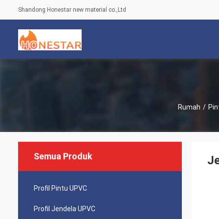
Shandong Honestar new material co.,Ltd
Rumah
/
Pin
Semua Produk
J
Profil Pintu UPVC
Profil Jendela UPVC