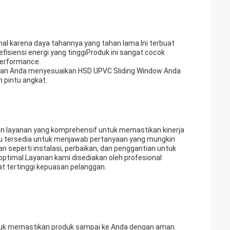
nal karena daya tahannya yang tahan lama.Ini terbuat
fisiensi energi yang tinggiProduk ini sangat cocok
performance.
kan Anda menyesuaikan HSD UPVC Sliding Window Anda
 pintu angkat.
an layanan yang komprehensif untuk memastikan kinerja
lu tersedia untuk menjawab pertanyaan yang mungkin
n seperti instalasi, perbaikan, dan penggantian untuk
ptimal.Layanan kami disediakan oleh profesional
t tertinggi kepuasan pelanggan.
tuk memastikan produk sampai ke Anda dengan aman.