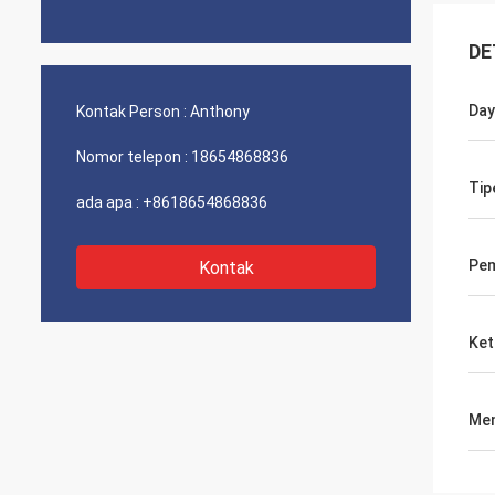
DE
Day
Kontak Person :
Anthony
Nomor telepon :
18654868836
Tip
ada apa :
+8618654868836
Pem
Kontak
Ket
Men