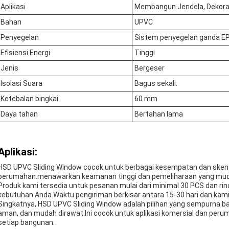
Aplikasi
Membangun Jendela, Dekor
Bahan
UPVC
Penyegelan
Sistem penyegelan ganda 
Efisiensi Energi
Tinggi
Jenis
Bergeser
Isolasi Suara
Bagus sekali.
Ketebalan bingkai
60 mm
Daya tahan
Bertahan lama
Aplikasi:
HSD UPVC Sliding Window cocok untuk berbagai kesempatan dan skenar
perumahan.menawarkan keamanan tinggi dan pemeliharaan yang mu
Produk kami tersedia untuk pesanan mulai dari minimal 30 PCS dan r
kebutuhan Anda.Waktu pengiriman berkisar antara 15-30 hari dan kami
Singkatnya, HSD UPVC Sliding Window adalah pilihan yang sempurna ba
aman, dan mudah dirawat.Ini cocok untuk aplikasi komersial dan per
setiap bangunan.