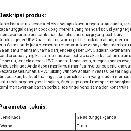
Deskripsi produk:
Jenis kaca untuk jendela ini bisa berlapis kaca tunggal atau ganda, t
kaca tunggal sangat cocok bagi mereka yang mencari solusi yang terj
menawarkan isolasi tambahan dan efisiensi energi yang lebih baik.
Jendela geser UPVC hadir dalam warna putih klasik dan abadi, memb
pun.Warna putih juga membantu memantulkan cahaya dan membuat ru
Salah satu manfaat utama dari jendela geser UPVC adalah ketahanan 
kondisi cuaca yang keras, memastikan bahwa ia akan bertahan selam
Selain itu, jendela geser UPVC sangat tahan lama, menjadikannya inve
Anda.sehingga Anda dapat menikmati manfaatnya tanpa perlu khawati
Secara keseluruhan, UPVC Sliding Window adalah investasi besar bagi s
disesuaikan, berkualitas tinggi.dan pemeliharaan yang mudah membuatn
Untuk solusi geser yang lengkap, Anda juga dapat mempertimbangkan 
kami.menawarkan bahan berkualitas tinggi yang sama dan konstruksi.
Parameter teknis:
Jenis Kaca
Gelas tunggal/ganda
Warna
Putih