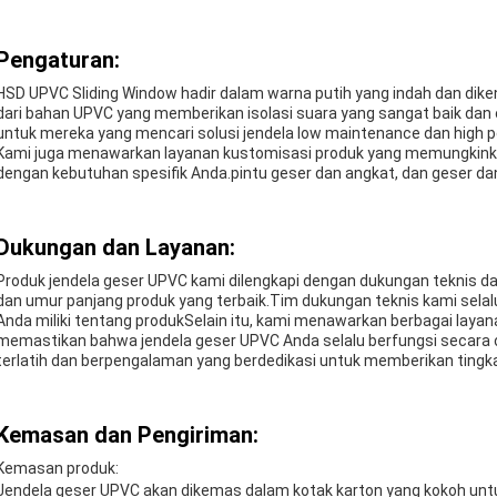
Pengaturan:
HSD UPVC Sliding Window hadir dalam warna putih yang indah dan dike
dari bahan UPVC yang memberikan isolasi suara yang sangat baik dan e
untuk mereka yang mencari solusi jendela low maintenance dan high 
Kami juga menawarkan layanan kustomisasi produk yang memungkin
dengan kebutuhan spesifik Anda.pintu geser dan angkat, dan geser dan
Dukungan dan Layanan:
Produk jendela geser UPVC kami dilengkapi dengan dukungan teknis d
dan umur panjang produk yang terbaik.Tim dukungan teknis kami sela
Anda miliki tentang produkSelain itu, kami menawarkan berbagai layana
memastikan bahwa jendela geser UPVC Anda selalu berfungsi secara o
terlatih dan berpengalaman yang berdedikasi untuk memberikan tingka
Kemasan dan Pengiriman:
Kemasan produk:
Jendela geser UPVC akan dikemas dalam kotak karton yang kokoh un