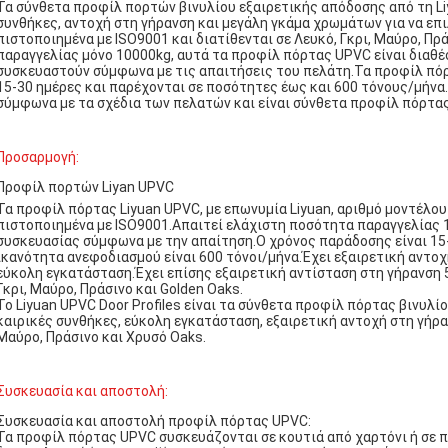
Τα σύνθετα προφίλ πορτών βινυλίου εξαιρετικής απόδοσης από τη Li
συνθήκες, αντοχή στη γήρανση και μεγάλη γκάμα χρωμάτων για να επ
πιστοποιημένα με ISO9001 και διατίθενται σε Λευκό, Γκρι, Μαύρο, Π
παραγγελίας μόνο 10000kg, αυτά τα προφίλ πόρτας UPVC είναι διαθέσιμ
συσκευαστούν σύμφωνα με τις απαιτήσεις του πελάτη.Τα προφίλ πό
15-30 ημέρες και παρέχονται σε ποσότητες έως και 600 τόνους/μήνα
σύμφωνα με τα σχέδια των πελατών και είναι σύνθετα προφίλ πόρτας
Προσαρμογή:
Προφίλ πορτών Liyan UPVC
Τα προφίλ πόρτας Liyuan UPVC, με επωνυμία Liyuan, αριθμό μοντέλου ly
πιστοποιημένα με ISO9001.Απαιτεί ελάχιστη ποσότητα παραγγελίας 
συσκευασίας σύμφωνα με την απαίτηση.Ο χρόνος παράδοσης είναι 15-3
ικανότητα ανεφοδιασμού είναι 600 τόνοι/μήνα.Έχει εξαιρετική αντο
εύκολη εγκατάσταση.Έχει επίσης εξαιρετική αντίσταση στη γήρανση 
Γκρι, Μαύρο, Πράσινο και Golden Oaks.
Το Liyuan UPVC Door Profiles είναι τα σύνθετα προφίλ πόρτας βινυλί
καιρικές συνθήκες, εύκολη εγκατάσταση, εξαιρετική αντοχή στη γήρα
Μαύρο, Πράσινο και Χρυσό Oaks.
Συσκευασία και αποστολή:
Συσκευασία και αποστολή προφίλ πόρτας UPVC:
Τα προφίλ πόρτας UPVC συσκευάζονται σε κουτιά από χαρτόνι ή σε πα