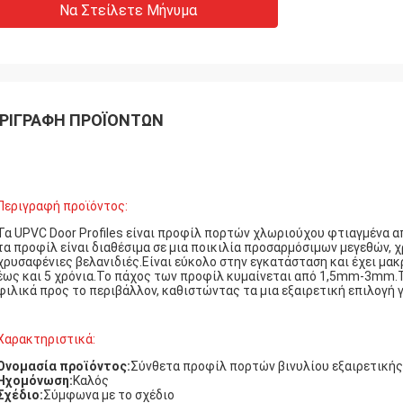
Να Στείλετε Μήνυμα
ΡΙΓΡΑΦΉ ΠΡΟΪΌΝΤΩΝ
Περιγραφή προϊόντος:
Τα UPVC Door Profiles είναι προφίλ πορτών χλωριούχου φτιαγμένα α
τα προφίλ είναι διαθέσιμα σε μια ποικιλία προσαρμόσιμων μεγεθών, 
χρυσαφένιες βελανιδιές.Είναι εύκολο στην εγκατάσταση και έχει μακ
έως και 5 χρόνια.Το πάχος των προφίλ κυμαίνεται από 1,5mm-3mm.Τ
φιλικά προς το περιβάλλον, καθιστώντας τα μια εξαιρετική επιλογή 
Χαρακτηριστικά:
Ονομασία προϊόντος:
Σύνθετα προφίλ πορτών βινυλίου εξαιρετική
Ηχομόνωση:
Καλός
Σχέδιο:
Σύμφωνα με το σχέδιο