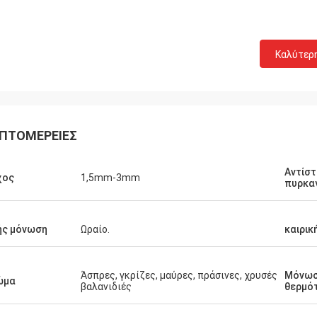
Καλύτερ
ΠΤΟΜΈΡΕΙΕΣ
Αντίσ
χος
1,5mm-3mm
πυρκα
ής μόνωση
Ωραίο.
καιρικ
Άσπρες, γκρίζες, μαύρες, πράσινες, χρυσές
Μόνω
ώμα
βαλανιδιές
θερμό