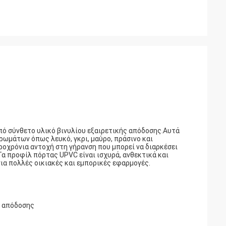
πό σύνθετο υλικό βινυλίου εξαιρετικής απόδοσης.Αυτά
χρωμάτων όπως λευκό, γκρι, μαύρο, πράσινο και
ροχρόνια αντοχή στη γήρανση που μπορεί να διαρκέσει
α προφίλ πόρτας UPVC είναι ισχυρά, ανθεκτικά και
για πολλές οικιακές και εμπορικές εφαρμογές.
ς απόδοσης