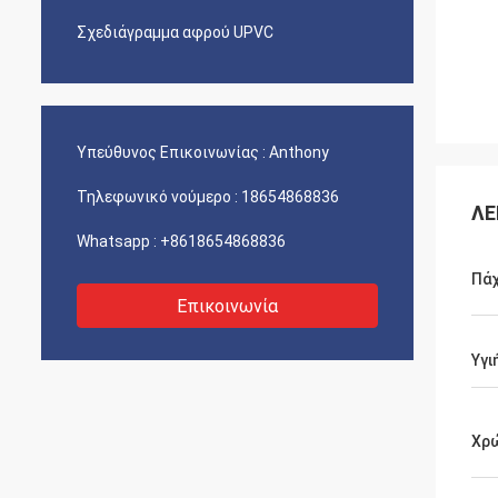
Σχεδιάγραμμα αφρού UPVC
Υπεύθυνος Επικοινωνίας :
Anthony
Τηλεφωνικό νούμερο :
18654868836
ΛΕ
Whatsapp :
+8618654868836
Πά
Επικοινωνία
Υγι
Χρ