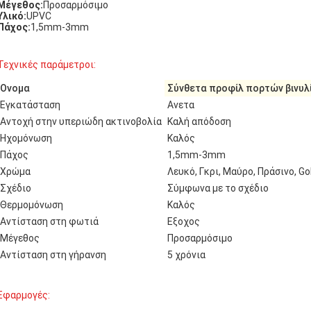
Μέγεθος:
Προσαρμόσιμο
Υλικό:
UPVC
Πάχος:
1,5mm-3mm
Τεχνικές παράμετροι:
Ονομα
Σύνθετα προφίλ πορτών βινυλ
Εγκατάσταση
Ανετα
Αντοχή στην υπεριώδη ακτινοβολία
Καλή απόδοση
Ηχομόνωση
Καλός
Πάχος
1,5mm-3mm
Χρώμα
Λευκό, Γκρι, Μαύρο, Πράσινο, G
Σχέδιο
Σύμφωνα με το σχέδιο
Θερμομόνωση
Καλός
Αντίσταση στη φωτιά
Εξοχος
Μέγεθος
Προσαρμόσιμο
Αντίσταση στη γήρανση
5 χρόνια
Εφαρμογές: