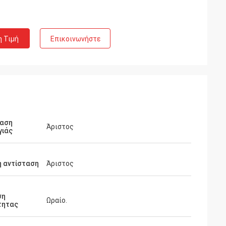
η Τιμή
Επικοινωνήστε
ταση
Άριστος
γιάς
ή αντίσταση
Άριστος
ση
Ωραίο.
τητας