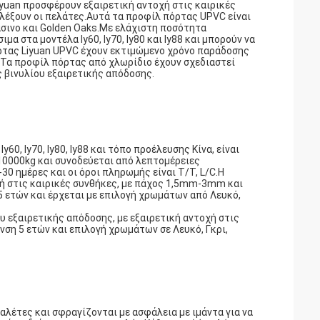
yuan προσφέρουν εξαιρετική αντοχή στις καιρικές
ιλέξουν οι πελάτες.Αυτά τα προφίλ πόρτας UPVC είναι
ράσινο και Golden Oaks.Με ελάχιστη ποσότητα
α στα μοντέλα ly60, ly70, ly80 και ly88 και μπορούν να
ρτας Liyuan UPVC έχουν εκτιμώμενο χρόνο παράδοσης
.Τα προφίλ πόρτας από χλωρίδιο έχουν σχεδιαστεί
 βινυλίου εξαιρετικής απόδοσης.
60, ly70, ly80, ly88 και τόπο προέλευσης Κίνα, είναι
10000kg και συνοδεύεται από λεπτομέρειες
0 ημέρες και οι όροι πληρωμής είναι T/T, L/C.Η
χή στις καιρικές συνθήκες, με πάχος 1,5mm-3mm και
5 ετών και έρχεται με επιλογή χρωμάτων από Λευκό,
ου εξαιρετικής απόδοσης, με εξαιρετική αντοχή στις
νση 5 ετών και επιλογή χρωμάτων σε Λευκό, Γκρι,
λέτες και σφραγίζονται με ασφάλεια με ιμάντα για να