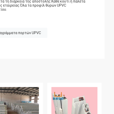
ατά τη διάρκεια της αποστολής.Κάθε κουτί ή παλέτα
ης εταιρείας.Όλα τα προφίλ θυρών UPVC
ίου.
αγράμματα πορτών UPVC