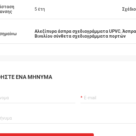
ίσταση
5 έτη
Σχέδιο
ανσης
Αλεξίπυρα άσπρα σχεδιαγράμματα UPVC
,
Άσπρα
σημαίνω
Βινυλίου σύνθετα σχεδιαγράμματα πορτών
ΉΣΤΕ ΈΝΑ ΜΉΝΥΜΑ