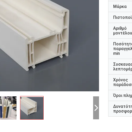
Μάρκα
Πιστοποί
Αριθμό
μοντέλο
Ποσότητ
παραγγελ
min
Συσκευα
λεπτομέρ
Χρόνος
παράδοσ
Όροι πλη
Δυνατότ
προσφορ