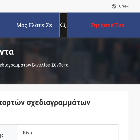
Greek
Μας Ελάτε Σε
Ζητήστε Ένα
ντα
Επαφή Με
Απόσπασμα
εδιαγραμμάτων Βινυλίου Σύνθετα
 πορτών σχεδιαγραμμάτων
Κίνα
ής