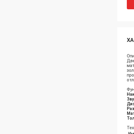
ХА
Опи
Две
мат
зол
про
отл
Фун
Наи
Зву
Диз
Раз
Ма
То
Тех
Им