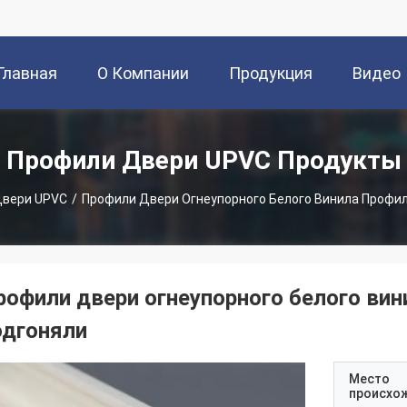
Главная
О Компании
Продукция
Видео
траница
Профили Двери UPVC Продукты
Двери UPVC
/
Профили Двери Огнеупорного Белого Винила Профи
рофили двери огнеупорного белого ви
одгоняли
Место
происхо