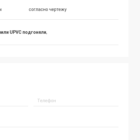
н
согласно чертежу
фили UPVC подгоняли
,