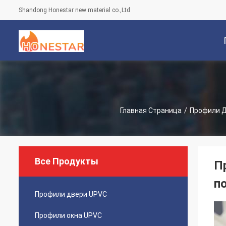
Shandong Honestar new material co.,Ltd
С
Главная Страница
/
Профили 
Все Продукты
П
п
Профили двери UPVC
Профили окна UPVC