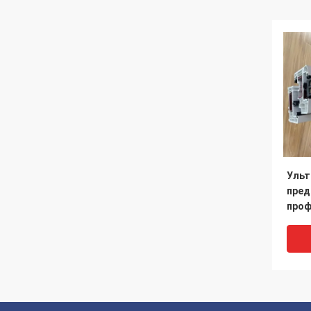
Ульт
пред
проф
проф
двер