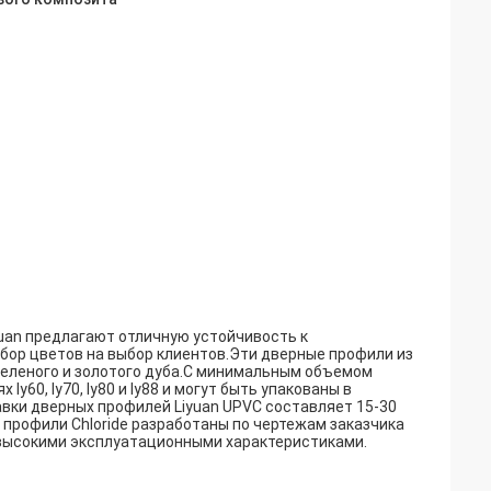
an предлагают отличную устойчивость к
бор цветов на выбор клиентов.Эти дверные профили из
 зеленого и золотого дуба.С минимальным объемом
y60, ly70, ly80 и ly88 и могут быть упакованы в
вки дверных профилей Liyuan UPVC составляет 15-30
 профили Chloride разработаны по чертежам заказчика
 высокими эксплуатационными характеристиками.