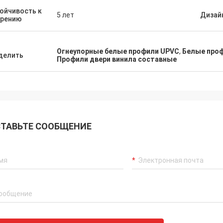
ойчивость к
5 лет
Дизай
арению
Огнеупорные белые профили UPVC
,
Белые про
делить
Профили двери винила составные
ТАВЬТЕ СООБЩЕНИЕ