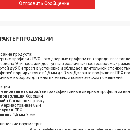
Отправить Сообщение
РАКТЕР ПРОДУКЦИИ
сание продукта:
рные профили UPVC - это дверные профили из хлорида, изготовл
ериала.Эти профили доступны в различных настраиваемых размера
отой дуб.Он прост в установке и обладает длительной стойкость
филей варьируется от 1,5 мм до 3 мм.Дверные профили из ПВХ про
ичным выбором для многих жилых и коммерческих помещений.
кции:
менование товара:
Ультраэффективные дверные профили из вин
коизоляция:
Хороший
айн:
Согласно чертежу
мер:
Настраиваемый
териал:
ПВХ
лщина:
1,5 мм-3 мм
нические параметры:
я
Ультраэффективные дверные профили из винило