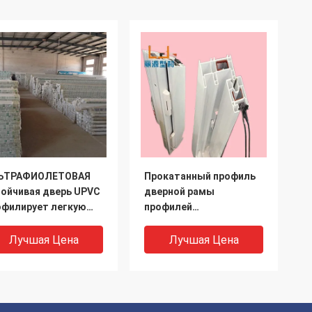
ЬТРАФИОЛЕТОВАЯ
Прокатанный профиль
тойчивая дверь UPVC
дверной рамы
офилирует легкую
профилей
рошую работу
неэтилированный UPVC
тановки
окна и двери
Лучшая Цена
Лучшая Цена