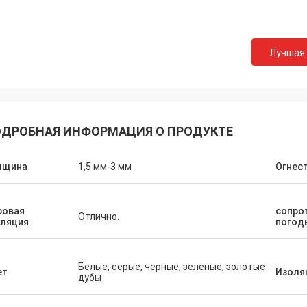
Лучшая
ДРОБНАЯ ИНФОРМАЦИЯ О ПРОДУКТЕ
лщина
1,5 мм-3 мм
Огнес
ровая
сопро
Отлично.
оляция
погод
Белые, серые, черные, зеленые, золотые
ет
Изоля
дубы