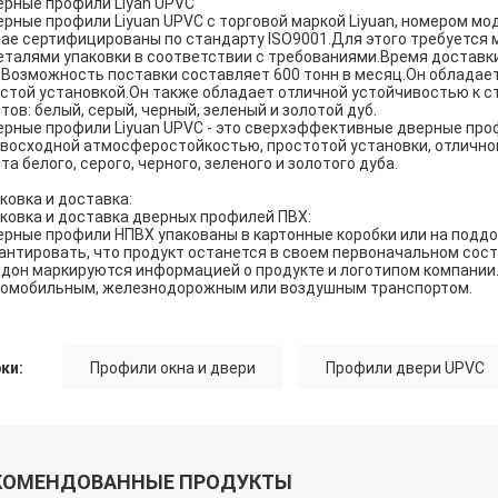
рные профили Liyan UPVC
рные профили Liyuan UPVC с торговой маркой Liyuan, номером модел
ае сертифицированы по стандарту ISO9001.Для этого требуется м
еталями упаковки в соответствии с требованиями.Время доставки 
.Возможность поставки составляет 600 тонн в месяц.Он обладае
стой установкой.Он также обладает отличной устойчивостью к ст
тов: белый, серый, черный, зеленый и золотой дуб.
рные профили Liyuan UPVC - это сверхэффективные дверные проф
восходной атмосферостойкостью, простотой установки, отличной
та белого, серого, черного, зеленого и золотого дуба.
ковка и доставка:
ковка и доставка дверных профилей ПВХ:
рные профили НПВХ упакованы в картонные коробки или на подд
антировать, что продукт останется в своем первоначальном сос
дон маркируются информацией о продукте и логотипом компании
омобильным, железнодорожным или воздушным транспортом.
ки:
Профили окна и двери
Профили двери UPVC
КОМЕНДОВАННЫЕ ПРОДУКТЫ