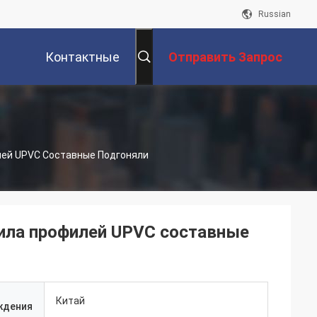
Russian
Контактные
Отправить Запрос
Данные
лей UPVC Составные Подгоняли
нила профилей UPVC составные
Китай
ждения