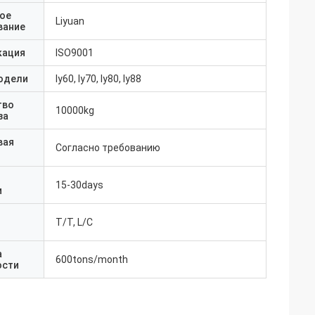
ое
Liyuan
вание
кация
ISO9001
одели
ly60, ly70, ly80, ly88
тво
10000kg
за
вая
Согласно требованию
15-30days
и
T/T, L/C
а
600tons/month
ости