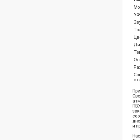
Мо
УФ
Зв
То
Цв
Ди
Те
Ог
Ра
Со
ст
При
Све
атм
ПВХ
зак
соо
дне
и п
Нас