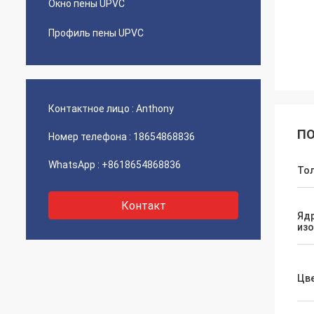
Окно пены UPVC
Профиль пены UPVC
Контактное лицо :
Anthony
ПО
Номер телефона :
18654868836
WhatsApp :
+8618654868836
То
Контакт
Яд
из
Цв