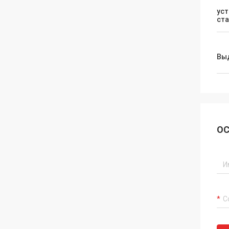
уст
ст
Вы
ОС