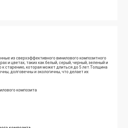
енные из сверхэффективного винилового композитного
х и цветах, таких как белый, серый, черный, зеленый и
ю к старению, которая может длиться до 5 лет.Толщина
чны, долговечны и экологичны, что делает их
илового композита
вого композита