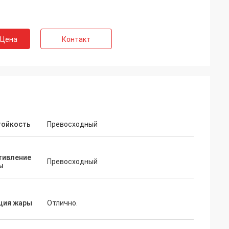
 Цена
Контакт
тойкость
Превосходный
тивление
Превосходный
ы
ция жары
Отлично.