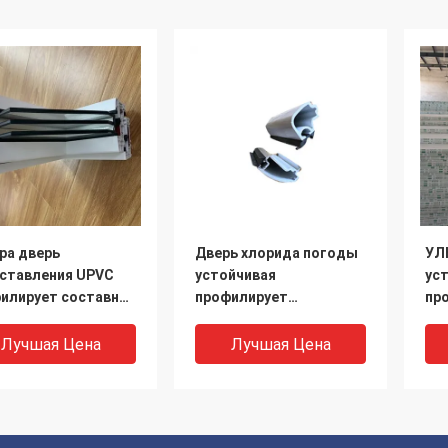
ра дверь
Дверь хлорида погоды
УЛ
ставления UPVC
устойчивая
ус
илирует составной
профилирует
пр
иль 1.5mm до 3mm
подгонянную изоляцию
хо
и винила
жары
ус
Лучшая Цена
Лучшая Цена