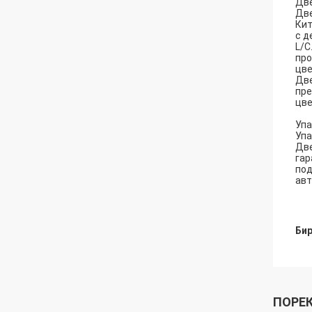
Две
Две
Кит
с д
L/C
про
цве
Две
пре
цве
Упа
Упа
Две
гар
под
авт
Бир
ПОРЕ