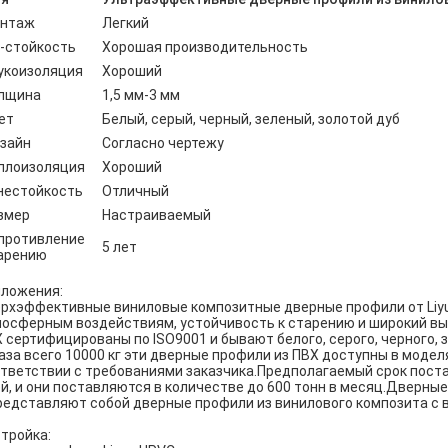
нтаж
Легкий
-стойкость
Хорошая производительность
укоизоляция
Хороший
лщина
1,5 мм-3 мм
ет
Белый, серый, черный, зеленый, золотой дуб
зайн
Согласно чертежу
плоизоляция
Хороший
нестойкость
Отличный
змер
Настраиваемый
противление
5 лет
арению
ложения:
рхэффективные виниловые композитные дверные профили от Liyu
осферным воздействиям, устойчивость к старению и широкий вы
 сертифицированы по ISO9001 и бывают белого, серого, черного,
аза всего 10000 кг эти дверные профили из ПВХ доступны в моделях l
тветствии с требованиями заказчика.Предполагаемый срок поста
й, и они поставляются в количестве до 600 тонн в месяц.Дверные
редставляют собой дверные профили из винилового композита с
тройка: