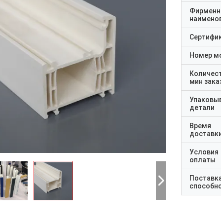
Фирменн
наимено
Сертифи
Номер м
Количес
мин зака
Упаковы
детали
Время
доставк
Условия
оплаты
Поставк
способн