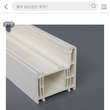
2
/
2