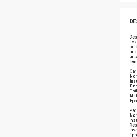
DE
Des
Les
per
noi
ans
l'e
Car
Nom
Ins
Con
Tail
Mat
Épa
Par
No
Inst
Rés
Ins
Épa