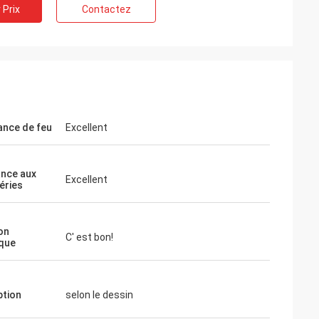
 Prix
Contactez
ance de feu
Excellent
ance aux
Excellent
éries
on
C' est bon!
que
tion
selon le dessin