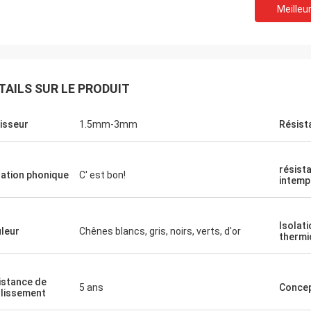
Meilleur
TAILS SUR LE PRODUIT
isseur
1.5mm-3mm
Résist
résist
lation phonique
C' est bon!
intemp
Isolati
leur
Chênes blancs, gris, noirs, verts, d'or
thermi
istance de
5 ans
Concep
illissement