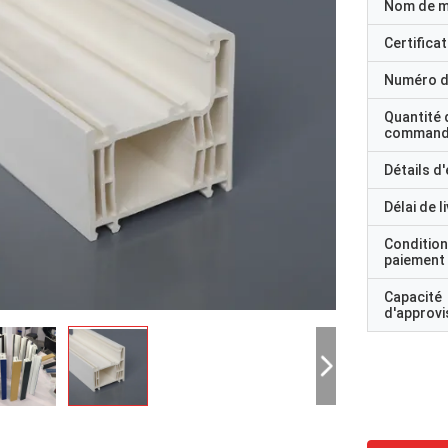
Nom de 
Certificat
Numéro d
Quantité 
command
Détails d
Délai de l
Condition
paiement
Capacité
d'approv