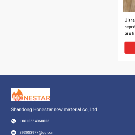
Ultra
repr
profi
de po
- 3m
Shandong Honestar new material co.,Ltd
+8618654868836
La po
393083977@qq.com