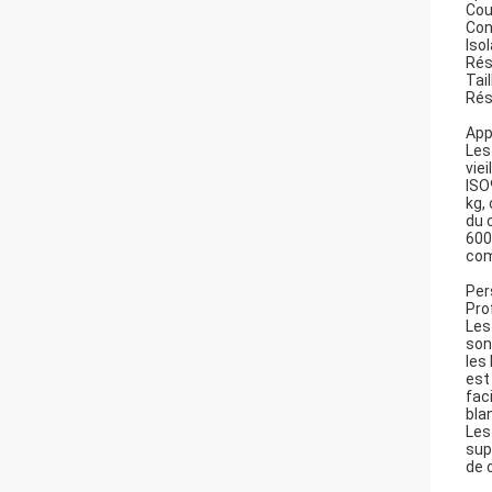
Cou
Con
Iso
Rés
Tail
Rés
App
Les
vie
ISO
kg,
du 
600
com
Per
Pro
Les
son
les
est
fac
blan
Les
sup
de 