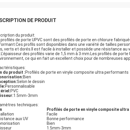
SCRIPTION DE PRODUIT
cription du produit:
 profilés de porte UPVC sont des profilés de porte en chlorure fabriqué
formant.Ces profils sont disponibles dans une variété de tailles person
rs, verts et dorés.Il est facile à installer et possède une résistance au
.L'épaisseur des profilés varie de 1,5 mm à 3 mm.Les profilés de port
nvironnement, ce qui en fait un excellent choix pour de nombreuses app
actéristiques:
 du produit :
Profilés de porte en vinyle composite ultra performants
onorisation:
Bien
ception:
Selon le dessin
le:
Personnalisable
ériel:
PVC
isseur:
1.5mm-3mm
amètres techniques:
m
Profilés de porte en vinyle composite ultr
allation
Facile
istance aux UV
Bonne performance
onorisation
Bien
isseur
1.5mm-3mm