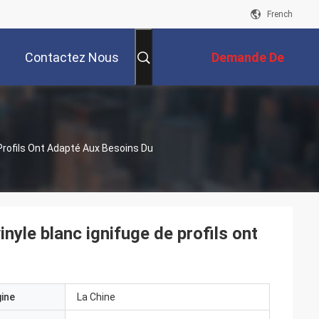
French
Contactez Nous
Demande De
Soumission
Profils Ont Adapté Aux Besoins Du
yle blanc ignifuge de profils ont
gine
La Chine