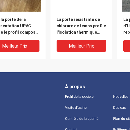
 la porte de la
La porte résistante de
La 
ésentation UPVC
chlorure de temps profile
d'U
le le profil composé
l'isolation thermique
rep
rte de vinyle 1.5mm
adaptée aux besoins du
d'i
m
client
Meilleur Prix
Meilleur Prix
À propos
Profil de la société
Nouvelles
Visite d'usine
Des cas
Contrôle de la qualité
Plan du si
rte du chlorure
Profils composés faits
La 
Contact