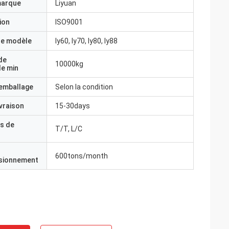
marque
Liyuan
ion
ISO9001
e modèle
ly60, ly70, ly80, ly88
de
10000kg
e min
'emballage
Selon la condition
ivraison
15-30days
s de
T/T, L/C
600tons/month
isionnement