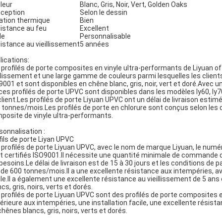
leur
Blanc, Gris, Noir, Vert, Golden Oaks
ception
Selon le dessin
lation thermique
Bien
istance au feu
Excellent
le
Personnalisable
istance au vieillissement
5 années
lications:
 profilés de porte composites en vinyle ultra-performants de Liyuan o
illissement et une large gamme de couleurs parmi lesquelles les client
9001 et sont disponibles en chêne blanc, gris, noir, vert et doré.Av
 ces profilés de porte UPVC sont disponibles dans les modèles ly60, ly7
client.Les profilés de porte Liyuan UPVC ont un délai de livraison estimé
 tonnes/mois.Les profilés de porte en chlorure sont conçus selon les d
posite de vinyle ultra-performants.
sonnalisation :
fils de porte Liyan UPVC
 profilés de porte Liyuan UPVC, avec le nom de marque Liyuan, le numéro d
t certifiés ISO9001.Il nécessite une quantité minimale de commande de
 besoins.Le délai de livraison est de 15 à 30 jours et les conditions d
 de 600 tonnes/mois.Il a une excellente résistance aux intempéries, a
ile.Il a également une excellente résistance au vieillissement de 5 ans
cs, gris, noirs, verts et dorés.
 profilés de porte Liyuan UPVC sont des profilés de porte composites e
érieure aux intempéries, une installation facile, une excellente résist
chênes blancs, gris, noirs, verts et dorés.