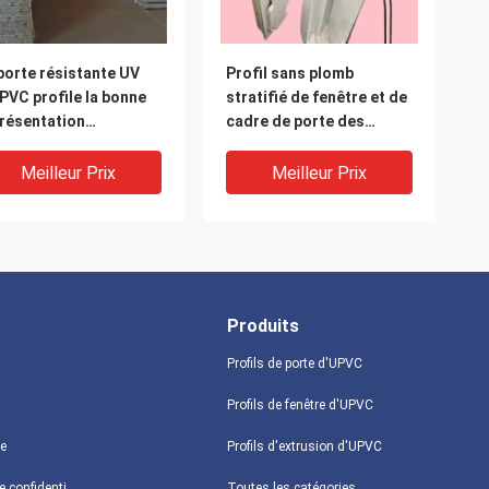
porte résistante UV
Profil sans plomb
PVC profile la bonne
stratifié de fenêtre et de
résentation
cadre de porte des
nstallation facile
profils UPVC de porte
Meilleur Prix
Meilleur Prix
Produits
Profils de porte d'UPVC
Profils de fenêtre d'UPVC
te
Profils d'extrusion d'UPVC
porte de la meilleure
Porte résistante au feu
Politique de confidentialité
Toutes les catégories