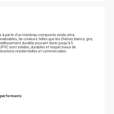
s à partir d'un matériau composite vinyle ultra-
nalisables, de couleurs telles que les chênes blancs, gris,
 vieillissement durable pouvant durer jusqu'à 5
e UPVC sont solides, durables et respectueux de
lications résidentielles et commerciales.
a performants