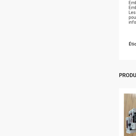
Emb
Emb
Les
pou
inf
Éti
PROD