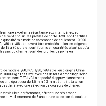
ffrent une excellente résistance aux intempéries, au
s peuvent choisir.Ces profilés de porte UPVC sont certifiés
ec une quantité minimale de commande de seulement 10 000
0, ly80 et ly88 et peuvent être emballés selon les exigences
 de 15 à 30 jours et sont fournis en quantités allant jusqu'à
essins du client et sont des profilés de porte en
e modèle ly60, ly70, ly80, ly88 et le lieu d'origine Chine,
 10000 kg et est livré avec des détails d'emballage selon
e paiement sont T/T, L/C.La capacité d'approvisionnement
vec une épaisseur de 1,5 mm à 3 mm et une installation
 et est livré avec une sélection de couleurs de chênes
n vinyle ultra-performants, offrant une résistance
ance au vieillissement de 5 ans et une sélection de couleurs