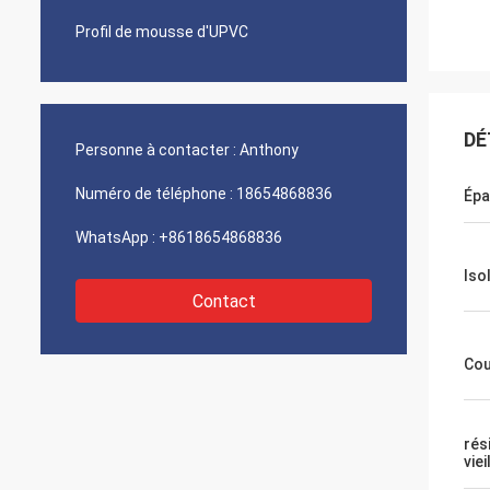
Profil de mousse d'UPVC
DÉ
Personne à contacter :
Anthony
Numéro de téléphone :
18654868836
Épa
WhatsApp :
+8618654868836
Iso
Contact
Cou
rés
vie