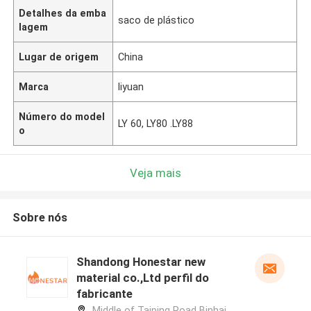
Detalhes da emba
saco de plástico
lagem
Lugar de origem
China
Marca
liyuan
Número do model
LY 60, LY80 .LY88
o
Veja mais
Sobre nós
Shandong Honestar new
material co.,Ltd perfil do
fabricante
Middle of Taiping Road Binhai