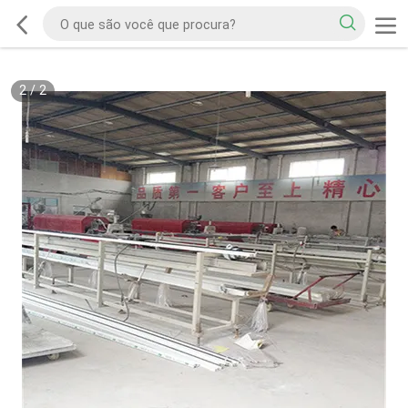
2
/
2