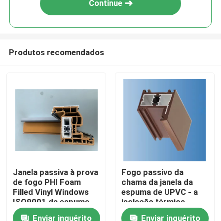
Continue
Produtos recomendados
Casa
Janela passiva à prova
Fogo passivo da
de fogo PHI Foam
chama da janela da
Produtos
Filled Vinyl Windows
espuma de UPVC - a
ISO9001 da espuma
isolação térmica
de UPVC
resistente
Enviar inquérito
Enviar inquérito
vídeos