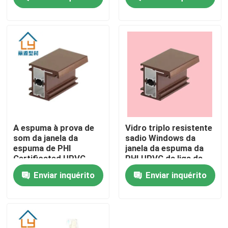
personalizou
Sobre nós
Excursão da fábrica
Controle da qualidade
Contacte-nos
A espuma à prova de
Vidro triplo resistente
som da janela da
sadio Windows da
espuma de PHI
janela da espuma da
Peça umas citações
Certificated UPVC
PHI UPVC da liga da
encheu quadros de
resina
Enviar inquérito
Enviar inquérito
janela
Perfis da porta de UPVC
Perfis da janela de UPVC