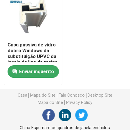
Perfis da extrusão de UPVC
janela de batente do upvc
Casa passiva de vidro
dobro Windows da
janela de deslizamento do upvc
substituição UPVC da
janela da liga da resina
Porta francesa de UPVC
Enviar inquérito
Porta deslizante de UPVC
Casa
Mapa do Site
Fale Conosco
Desktop Site
Mapa do Site
Privacy Policy
Janela de alumínio da ruptura térmica
Portas de alumínio da ruptura térmica
China Espumam os quadros de janela enchidos