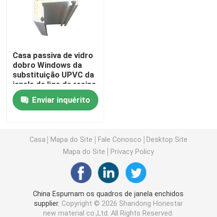
Perfis da extrusão de UPVC
Casa passiva de vidro
janela de batente do upvc
dobro Windows da
substituição UPVC da
janela da liga da resina
janela de deslizamento do upvc
Enviar inquérito
Porta francesa de UPVC
Casa
Mapa do Site
Fale Conosco
Desktop Site
Porta deslizante de UPVC
Mapa do Site
Privacy Policy
Janela de alumínio da ruptura térmica
China Espumam os quadros de janela enchidos
supplier.
Copyright © 2026 Shandong Honestar
Portas de alumínio da ruptura térmica
new material co.,Ltd. All Rights Reserved.