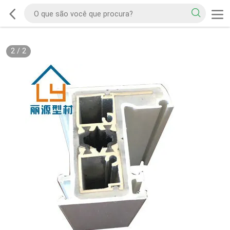
2
/
2