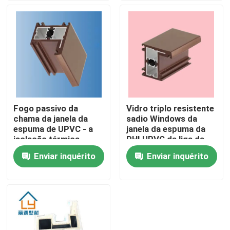
Sobre nós
Excursão da fábrica
Controle da qualidade
Fogo passivo da
Vidro triplo resistente
chama da janela da
sadio Windows da
Contacte-nos
espuma de UPVC - a
janela da espuma da
isolação térmica
PHI UPVC da liga da
resistente
resina
Enviar inquérito
Enviar inquérito
Peça umas citações
personalizou
Perfis da porta de UPVC
Perfis da janela de UPVC