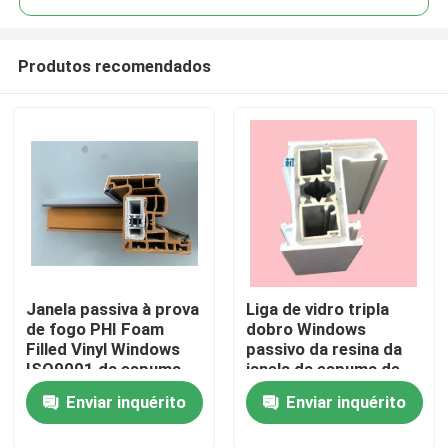
Produtos recomendados
Janela passiva à prova
Liga de vidro tripla
Casa
de fogo PHI Foam
dobro Windows
Filled Vinyl Windows
passivo da resina da
ISO9001 da espuma
janela da espuma de
Produtos
de UPVC
UPVC e portas
Enviar inquérito
Enviar inquérito
vídeos