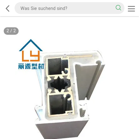
2
/
2