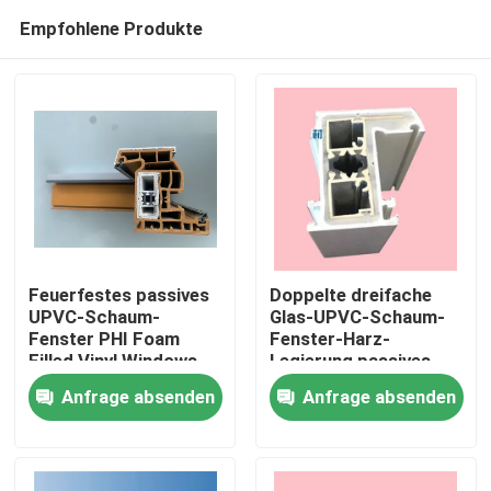
Empfohlene Produkte
Feuerfestes passives
Doppelte dreifache
UPVC-Schaum-
Glas-UPVC-Schaum-
Fenster PHI Foam
Fenster-Harz-
Haus
Filled Vinyl Windows
Legierung passives
ISO9001
Windows und Türen
Anfrage absenden
Anfrage absenden
Produkte
Videos