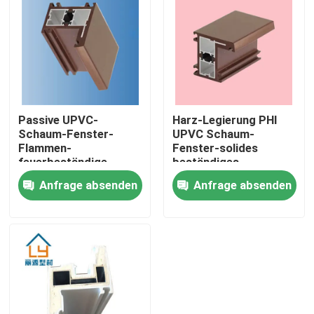
Über uns
Fabrik-Ausflug
Passive UPVC-
Harz-Legierung PHI
Qualitätskontrolle
Schaum-Fenster-
UPVC Schaum-
Flammen-
Fenster-solides
feuerbeständige
beständiges
Treten Sie mit uns in Verbindung
Wärmedämmung
dreifaches Glas
Anfrage absenden
Anfrage absenden
fertigte besonders an
Windows
Fordern Sie ein Zitat
UPVC-Tür-Profile
UPVC-Fenster-Profile