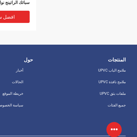
سبائك الراتينج نوا
السلبي UPVC
افضل س
المنتجات
حول
ملامح الباب UPVC
أخبار
ملامح نافذة UPVC
الحالات
ملفات بثق UPVC
خريطة الموقع
جميع الفئات
سياسة الخصوصي