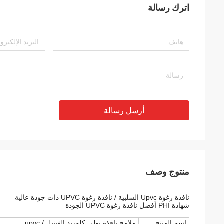
اترك رسالة
أرسل رسالة
منتوج وصف
نافذة رغوة Upvc السلبية / نافذة رغوة UPVC ذات جودة عالية
شهادة PHI أفضل نافذة رغوة UPVC الجودة
اسم المنتج
ملامح نافذة بولي كلوريد الفينيل / upvc