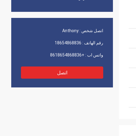
اتصل شخص :
Anthony
رقم الهاتف :
18654868836
واتس اب :
+8618654868836
اتصل