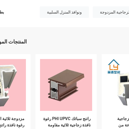
الزجاجية المزدوجة
ونوافذ المنزل السلبية
بطا
المنتجات الم
لزجاجية
راتنج سبائك PHI UPVC رغوة
عة من
نافذة زجاجية ثلاثية مقاومة
رغوة نافذة راتن