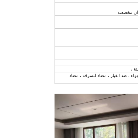
ألوان مخصصة
ة ،
واء ، ضد الغبار ، مضاد للسرقة ، مضاد