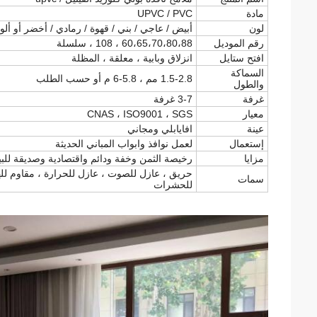
مادة
UPVC / PVC
لون
أبيض / عاجي / بني / قهوة / رمادي / أخضر أو ​​
رقم الموديل
60،65،70،80،88 ، 108 ، سلسلة
افتح ستايل
انزلاق وبابية ، معلقة ، المظلة
السماكة
1.5-2.8 مم ، 5.8-6 م أو حسب الطلب
والطول
غرفة
3-7 غرفة
معيار
CNAS ، ISO9001 ، SGS
عينة
افايابلي ومجاني
إستعمال
لعمل نوافذ وابواب المباني الحديثة
مزايا
رخيصة الثمن وخفة ودائم واقتصادية وصديقة للبيئ
حريق ، عازل للصوت ، عازل للحرارة ، مقاوم لله
سمات
للحشرات