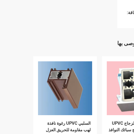
قة:
وصى بها
مزدوجة ثلاثية الزجاج UPVC
السلبي UPVC رغوة نافذة
ج سبائك النوافذ
لهب مقاومة للحريق العزل