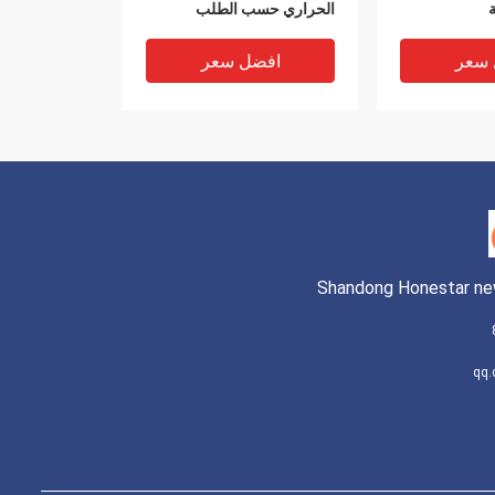
ة
الحراري حسب الطلب
 سعر
افضل سعر
Shandong Honestar new
المملوءة
نافذة رغوة UPVC السلبية
الرغوة UPVC المعتمدة من
المقاومة للحريق رغوة PHI
مملوءة بالفينيل Windows
ISO9001
 سعر
افضل سعر