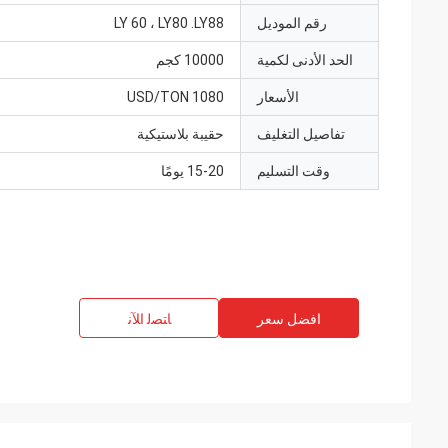
رقم الموديل
LY 60 ، LY80 .LY88
الحد الأدنى لكمية
10000 كجم
الأسعار
1080 USD/TON
تفاصيل التغليف
حقيبة بلاستيكية
وقت التسليم
15-20 يومًا
افضل سعر
ﺎﺘﺼﻟ ﺍﻶﻧ