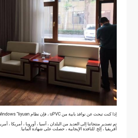
إذا كنت تبحث عن نوافذ بابية من uPVC ، فإن نظام Windows "liyuan" يحتوي على نوافذ مثالية لمنزلك.
تم تصدير منتجاتنا إلى العديد من البلدان ، آسيا ، أوروبا ، أمريكا ، أمريك
أفريقيا ، إلخ. للنافذة الإيجابية ، حصلت على شهادة ألمانيا.