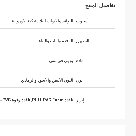
تفاصيل المنتج
أسلوب
النوافذ والأبواب البلاستيكية الأوروبية
التطبيق
النافذة والباب والبناء
مادة
يو بي في سي
لون
اللون الأبيض والأسود والرمادي
إبراز
نافذة PHI UPVC Foam
,
نافذة رغوة UPVC عازلة للصوت