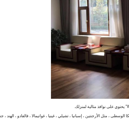
ا الوسطى ، مثل الأرجنتين ، إسبانيا ، تشيلي ، غينيا ، غواتيمالا ، فالفادو ، الهند ، ج