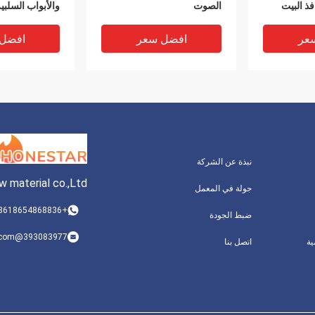
فذ البيت
الصوت
والأبواب السلبي
عر
افضل سعر
افضل
نبذة عن الشركة
 material co.,Ltd
جولة في المعمل
+8618654868836
ضبط الجودة
إطارات النوافذ 
393083977@qq.com
ة
اتصل بنا
ب
PHI
افضل