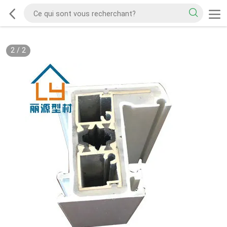
2
/
2