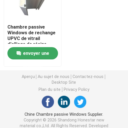
Profils d'extrusion d'UPVC
Chambre passive
Windows de rechange
fenêtre de tissu pour rideaux d'upvc
UPVC de vitrail
d'alliage de résine
double
fenêtre de glissement d'upvc
envoyer une
demande
Porte française d'UPVC
Aperçu
Au sujet de nous
Contactez-nous
Desktop Site
Porte coulissante d'UPVC
Plan du site
Privacy Policy
Fenêtre en aluminium de coupure thermique
Chine Chambre passive Windows Supplier.
Copyright © 2026 Shandong Honestar new
Portes en aluminium de coupure thermique
material co.,Ltd. All Rights Reserved. Developed