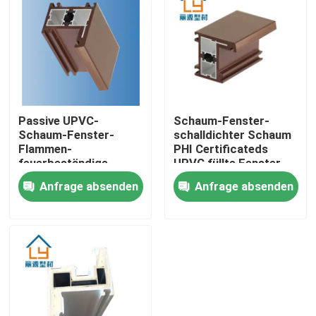
Über uns
Fabrik-Ausflug
Passive UPVC-
Schaum-Fenster-
Qualitätskontrolle
Schaum-Fenster-
schalldichter Schaum
Flammen-
PHI Certificateds
feuerbeständige
UPVC füllte Fenster-
Treten Sie mit uns in Verbindung
Wärmedämmung
Rahmen
Anfrage absenden
Anfrage absenden
fertigte besonders an
Fordern Sie ein Zitat
UPVC-Tür-Profile
UPVC-Fenster-Profile