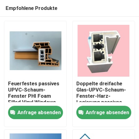
Empfohlene Produkte
Feuerfestes passives
Doppelte dreifache
UPVC-Schaum-
Glas-UPVC-Schaum-
Fenster PHI Foam
Fenster-Harz-
Haus
Filled Vinyl Windows
Legierung passives
ISO9001
Windows und Türen
Anfrage absenden
Anfrage absenden
Produkte
Videos