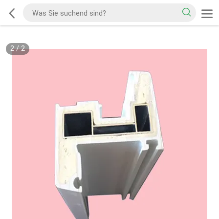
2
/
2