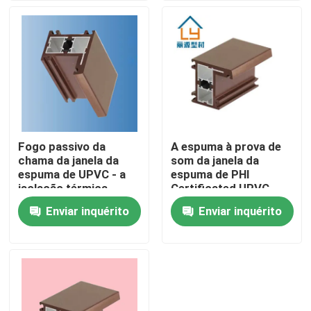
Sobre nós
Excursão da fábrica
Controle da qualidade
Fogo passivo da
A espuma à prova de
chama da janela da
som da janela da
Contacte-nos
espuma de UPVC - a
espuma de PHI
isolação térmica
Certificated UPVC
resistente
encheu quadros de
Enviar inquérito
Enviar inquérito
Peça umas citações
personalizou
janela
Perfis da porta de UPVC
Perfis da janela de UPVC