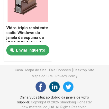
Perfis da extrusão de UPVC
Vidro triplo resistente
janela de batente do upvc
sadio Windows da
janela da espuma da
PHI UPVC da liga da
janela de deslizamento do upvc
resina
Enviar inquérito
Porta francesa de UPVC
Casa
Mapa do Site
Fale Conosco
Desktop Site
Porta deslizante de UPVC
Mapa do Site
Privacy Policy
Janela de alumínio da ruptura térmica
China Substituição dobro da janela de vidro
supplier.
Copyright © 2026 Shandong Honestar
Portas de alumínio da ruptura térmica
new material co.,Ltd. All Rights Reserved.