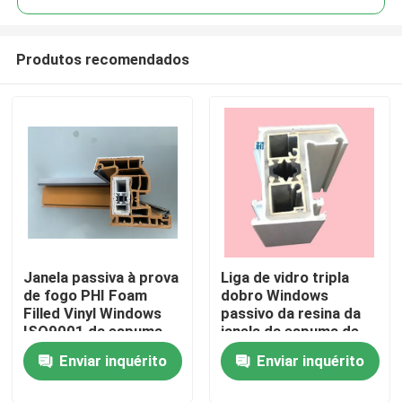
Produtos recomendados
Janela passiva à prova
Liga de vidro tripla
Casa
de fogo PHI Foam
dobro Windows
Filled Vinyl Windows
passivo da resina da
ISO9001 da espuma
janela da espuma de
Produtos
de UPVC
UPVC e portas
Enviar inquérito
Enviar inquérito
vídeos