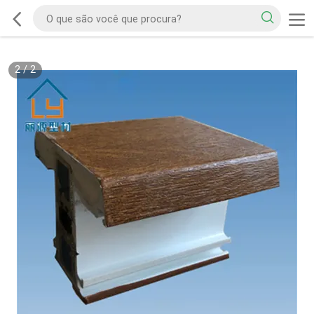
2
/
2