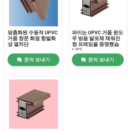
우리에 대하여
맞춤화된 수동적 UPVC
파이는 UPVC 거품 윈도
공장 여행
거품 창문 화염 항발화
우 방음 발포체 채워진
성 열차단
창 프레임을 증명했습
니다
품질 관리
문의 보내기
문의 보내기
연락주세요
인용문을 요구하세요
UPVC 문 프로필
UPVC 윈도우 프로파일