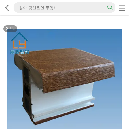
2
/
2