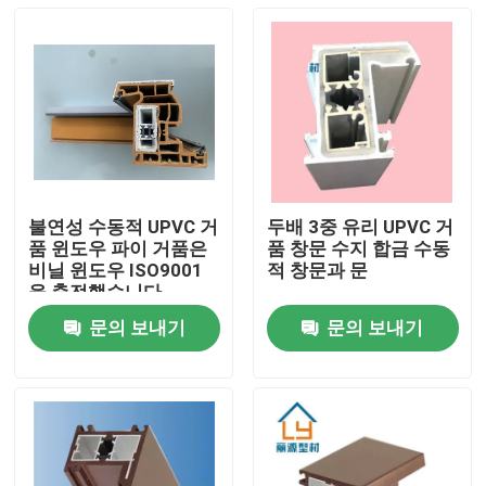
불연성 수동적 UPVC 거
두배 3중 유리 UPVC 거
품 윈도우 파이 거품은
품 창문 수지 합금 수동
비닐 윈도우 ISO9001
적 창문과 문
을 충전했습니다
문의 보내기
문의 보내기
집
제품
비디오