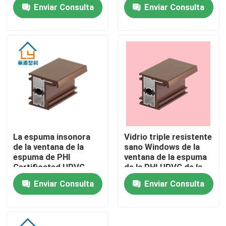
la espuma de UPVC
fuego modificado
Enviar Consulta
Enviar Consulta
para requisitos
particulares
Sobre nosotros
Viaje de la fábrica
Control de calidad
Éntrenos en contacto con
La espuma insonora
Vidrio triple resistente
de la ventana de la
sano Windows de la
Pida una cita
espuma de PHI
ventana de la espuma
Certificated UPVC
de la PHI UPVC de la
llenó marcos de
aleación de la resina
Enviar Consulta
Enviar Consulta
ventana
Perfiles de la puerta de UPVC
Perfiles de la ventana de UPVC