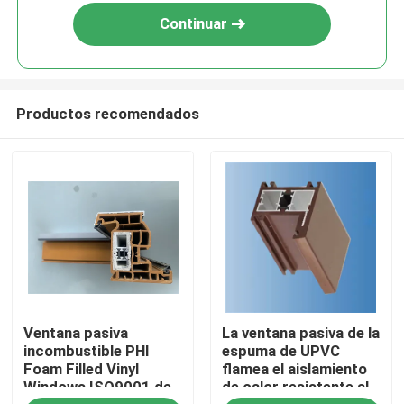
Continuar
Productos recomendados
Hogar
Ventana pasiva
La ventana pasiva de la
Productos
incombustible PHI
espuma de UPVC
Foam Filled Vinyl
flamea el aislamiento
Windows ISO9001 de
de calor resistente al
vídeos