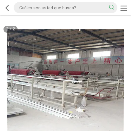
2
/
2