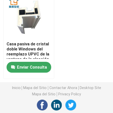
Perfiles de la protuberancia de UPVC
ventana del marco del upvc
Casa pasiva de cristal
ventana de desplazamiento del upvc
doble Windows del
reemplazo UPVC de la
ventana de la aleación
Puerta francesa de UPVC
de la resina
Enviar Consulta
Puerta deslizante de UPVC
Inicio
Mapa del Sitio
Contactar Ahora
Desktop Site
Ventana de aluminio de la rotura termal
Mapa del Sitio
Privacy Policy
Puertas de aluminio de la rotura termal