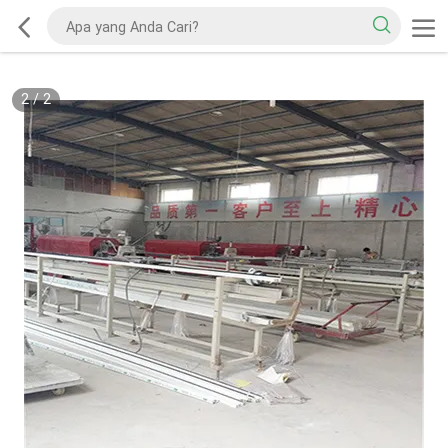
2
/
2