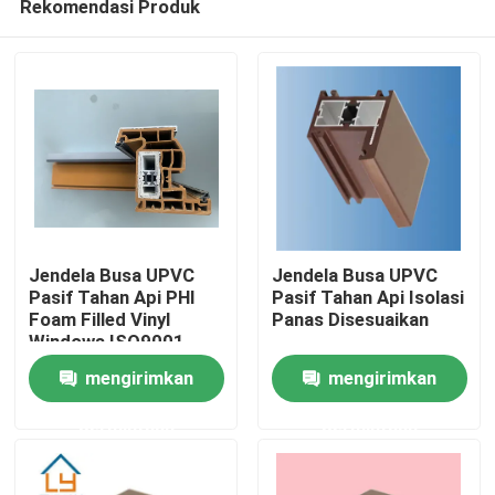
Rekomendasi Produk
Jendela Busa UPVC
Jendela Busa UPVC
Pasif Tahan Api PHI
Pasif Tahan Api Isolasi
Foam Filled Vinyl
Panas Disesuaikan
Windows ISO9001
Rumah
mengirimkan
mengirimkan
Produk
permintaan
permintaan
video