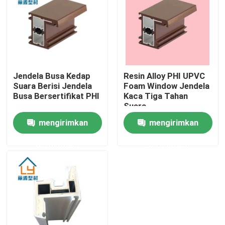
Tentang kami
Tur Pabrik
Jendela Busa Kedap
Resin Alloy PHI UPVC
Suara Berisi Jendela
Foam Window Jendela
Kontrol kualitas
Busa Bersertifikat PHI
Kaca Tiga Tahan
Suara
mengirimkan
mengirimkan
Hubungi kami
permintaan
permintaan
Permintaan Penawaran
Profil Pintu UPVC
Profil Jendela UPVC