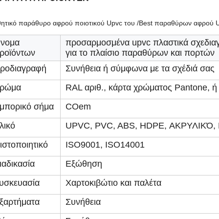
ητικό παράθυρο αφρού ποιοτικού Upvc του /Best παραθύρων αφρού 
νομα
προσαρμοσμένα upvc πλαστικά σχεδια
ροϊόντων
για το πλαίσιο παραθύρων και πορτών
ροδιαγραφή
Συνήθεια ή σύμφωνα με τα σχέδιά σας
ρώμα
RAL αριθ., κάρτα χρώματος Pantone, ή
μπορικό σήμα
COem
λικό
UPVC, PVC, ABS, HDPE, ΑΚΡΥΛΙΚΌ,
ιστοποιητικό
ISO9001, ISO14001
ιαδικασία
Εξώθηση
υσκευασία
Χαρτοκιβώτιο και παλέτα
ξαρτήματα
Συνήθεια