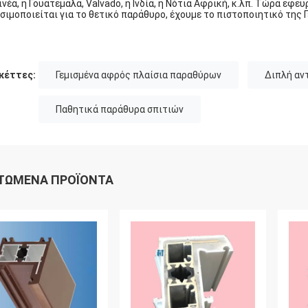
ινέα, η Γουατεμάλα, Valvado, η Ινδία, η Νότια Αφρική, κ.λπ. Τώρα εφε
σιμοποιείται για το θετικό παράθυρο, έχουμε το πιστοποιητικό της Γ
κέττες:
Γεμισμένα αφρός πλαίσια παραθύρων
Διπλή αν
Παθητικά παράθυρα σπιτιών
ΤΏΜΕΝΑ ΠΡΟΪΌΝΤΑ