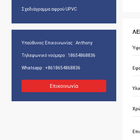
Σχεδιάγραμμα αφρού UPVC
ΛΕ
Υπεύθυνος Επικοινωνίας :
Anthony
Ύφ
Τηλεφωνικό νούμερο :
18654868836
Whatsapp :
+8618654868836
Εφ
Επικοινωνία
Υλι
Χρ
Επι