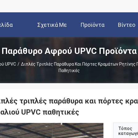
ελίδα
Σχετικά Με
Προϊόντα
Βίντεο
Παράθυρο Αφρού UPVC Προϊόντα
Εμάς
ού UPVC
/
Διπλές Τριπλές Παράθυρα Και Πόρτες Κραμάτων Ρητίνης
Παθητικές
ιπλές τριπλές παράθυρα και πόρτες κρ
υαλιού UPVC παθητικές
Τόπος
καταγωγ