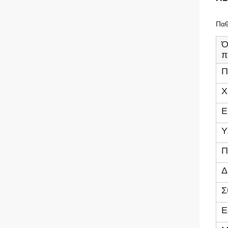
Παθ
Ό
π
Π
Χ
Ε
Υ
Π
Δ
Σ
Ε