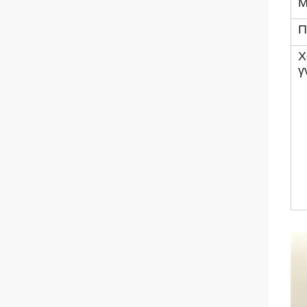
Μ
Π
Χ
γ