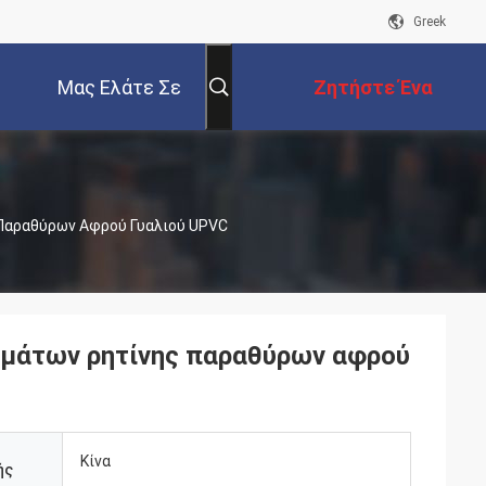
Greek
Μας Ελάτε Σε
Ζητήστε Ένα
Επαφή Με
Απόσπασμα
 Παραθύρων Αφρού Γυαλιού UPVC
αμάτων ρητίνης παραθύρων αφρού
Κίνα
ής