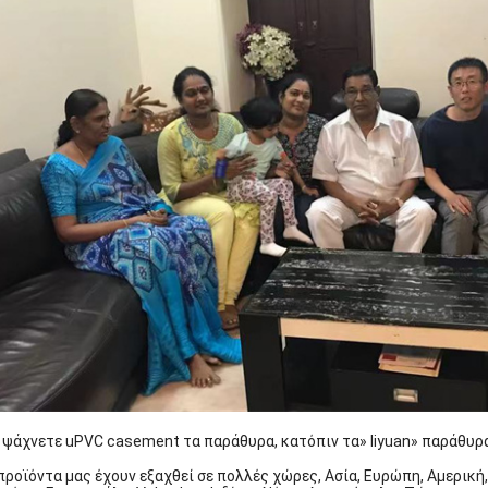
 ψάχνετε uPVC casement τα παράθυρα, κατόπιν τα» liyuan» παράθυρα 
προϊόντα μας έχουν εξαχθεί σε πολλές χώρες, Ασία, Ευρώπη, Αμερική, 