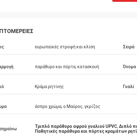
ΠΤΟΜΈΡΕΙΕΣ
ος
ευρωπαϊκές στροφή και κλίση
Σειρά
αρμογή
παράθυρο και πόρτα, κατασκευή
Όνομα
κό
Κράμα ρητίνης
Γυαλί
ώμα
άσπρο χρώμα, ο Μαύρος, γκρίζος
Τριπλό παράθυρο αφρού γυαλιού UPVC
,
Διπλό π
σημαίνω
Παθητικές παράθυρα και πόρτες κραμάτων ρητί