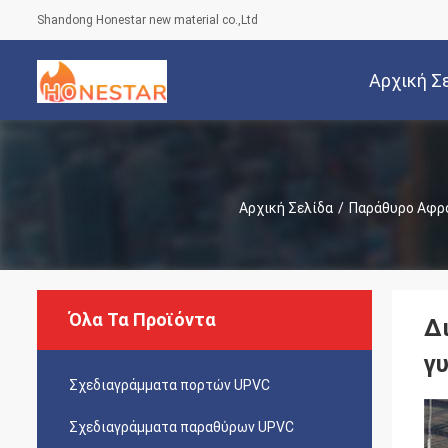
Shandong Honestar new material co.,Ltd
Αρχική Σ
Αρχική Σελίδα
/
Παράθυρο Αφρ
Όλα Τα Προϊόντα
Δ
γ
Σχεδιαγράμματα πορτών UPVC
Σχεδιαγράμματα παραθύρων UPVC