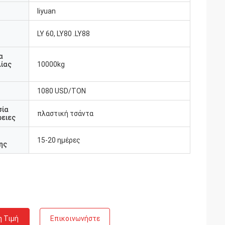
liyuan
LY 60, LY80 .LY88
υ
α
ίας
10000kg
1080 USD/TON
σία
πλαστική τσάντα
ειες
15-20 ημέρες
ης
η Τιμή
Επικοινωνήστε