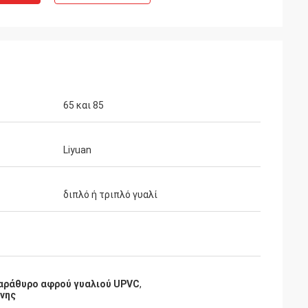
65 και 85
Liyuan
διπλό ή τριπλό γυαλί
αράθυρο αφρού γυαλιού UPVC
,
νης