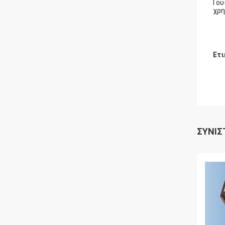
Γου
χρη
Ετι
ΣΥΝΙΣ