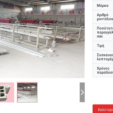
Μάρκα
Αριθμό
μοντέλο
Ποσότητ
παραγγελ
min
Τιμή
Συσκευα
λεπτομέρ
Χρόνος
παράδοσ
Καλύτερ