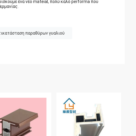
υρίσκουμε ένα νέο mateial, πολύ καλό performa που
ερμανίας.
τικατάσταση παραθύρων γυαλιού