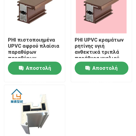
Περίπου εμείς
Γύρος εργοστασίων
PHI πιστοποιημένα
PHI UPVC κραμάτων
UPVC αφρού πλαίσια
ρητίνης υγιή
παραθύρων
ανθεκτικά τριπλά
Ποιοτικός έλεγχος
παραθύρων
παράθυρα γυαλιού
Soundproof
παραθύρων αφρού
Αποστολή
Αποστολή
γεμισμένα αφρός
Μας ελάτε σε επαφή με
ερώτησης
ερώτησης
Ζητήστε ένα απόσπασμα
Σχεδιαγράμματα πορτών UPVC
Σχεδιαγράμματα παραθύρων UPVC