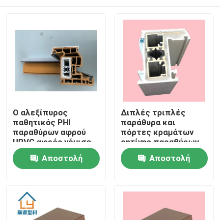
Ο αλεξίπυρος
Διπλές τριπλές
παθητικός PHI
παράθυρα και
παραθύρων αφρού
πόρτες κραμάτων
UPVC αφρός γέμισε
ρητίνης παραθύρων
τα βινυλίου
αφρού γυαλιού UPVC
Σπίτι
Αποστολή
Αποστολή
παράθυρα ISO9001
παθητικές
ερώτησης
ερώτησης
Προϊόντα
βίντεο