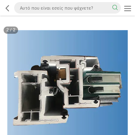
2
/
2