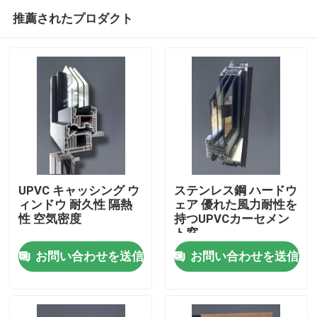
推薦されたプロダクト
UPVC キャッシング ウ
ステンレス鋼 ハードウ
ィンドウ 耐久性 隔熱
ェア 優れた風力耐性を
性 空気密度
持つUPVCカーセメン
家
ト窓
お問い合わせを送信
お問い合わせを送信
プロダクト
ビデオ