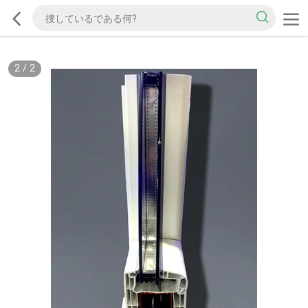
2
/
2