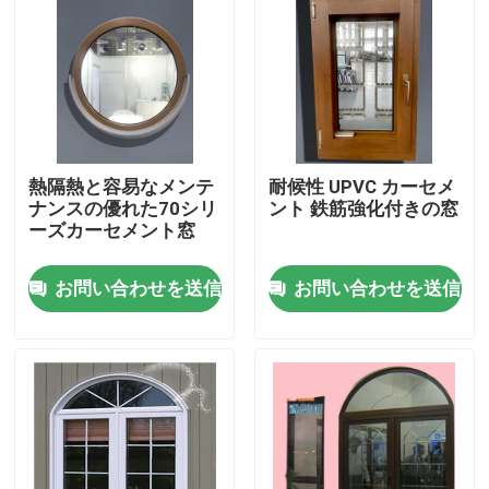
私達について
工場旅行
熱隔熱と容易なメンテ
耐候性 UPVC カーセメ
品質管理
ナンスの優れた70シリ
ント 鉄筋強化付きの窓
ーズカーセメント窓
私達に連絡しなさい
お問い合わせを送信
お問い合わせを送信
引用を要求しなさい
UPVCのドアのプロフィール
UPVCの窓のプロフィール