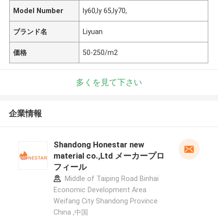
Model Number
ly60,ly 65,ly70,
ブランド名
Liyuan
価格
50-250/m2
多くを見て下さい
企業情報
Shandong Honestar new
material co.,Ltd メーカープロ
フィール
Middle of Taiping Road Binhai
Economic Development Area
Weifang City Shandong Province
China ,中国