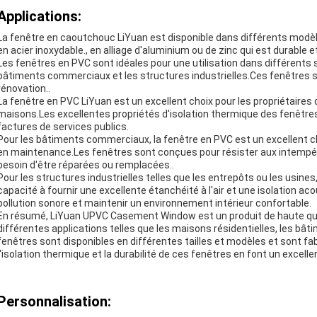
Applications:
La fenêtre en caoutchouc LiYuan est disponible dans différents modèles
en acier inoxydable., en alliage d'aluminium ou de zinc qui est durable e
Les fenêtres en PVC sont idéales pour une utilisation dans différents s
bâtiments commerciaux et les structures industrielles.Ces fenêtres so
rénovation..
La fenêtre en PVC LiYuan est un excellent choix pour les propriétaires 
maisons.Les excellentes propriétés d'isolation thermique des fenêtres
factures de services publics.
Pour les bâtiments commerciaux, la fenêtre en PVC est un excellent cho
en maintenance.Les fenêtres sont conçues pour résister aux intempé
besoin d'être réparées ou remplacées..
Pour les structures industrielles telles que les entrepôts ou les usines
capacité à fournir une excellente étanchéité à l'air et une isolation ac
pollution sonore et maintenir un environnement intérieur confortable.
En résumé, LiYuan UPVC Casement Window est un produit de haute quali
différentes applications telles que les maisons résidentielles, les bâ
fenêtres sont disponibles en différentes tailles et modèles et sont fab
l'isolation thermique et la durabilité de ces fenêtres en font un excell
Personnalisation: