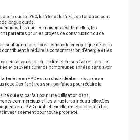
 tels que le LY60, le LY65 et le LY70.Les fenêtres sont
t de longue durée.
cénarios tels que les maisons résidentielles, les
nt parfaites pour les projets de construction ou de
qui souhaitent améliorer l'efficacité énergétique de leurs
 contribuent à réduire la consommation d'énergie et les
ix en raison de sa durabilité et de ses faibles besoins
ries et peuvent durer de nombreuses années sans avoir
, la fenêtre en PVC est un choix idéal en raison de sa
oustique.Ces fenêtres sont parfaites pour réduire la
té qui est parfait pour une utilisation dans
timents commerciaux et les structures industrielles.Ces
riquées en UPVC durableL'excellente étanchéité à l'air,
ent investissement pour toute propriété.