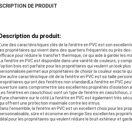
SCRIPTION DE PRODUIT
Description du produit:
L'une des caractéristiques clés de la fenêtre en PVC est son excellente 
les propriétaires qui vivent dans des quartiers fréquentés ou près d
efficace pour réduire le transfert thermique, ce qui aide à garder les 
La fenêtre en PVC est disponible dans une variété de couleurs, y compris
l'option bois est parfaite pour les propriétaires qui veulent un look plus
personnalisée permet aux propriétaires de choisir la couleur exacte qu'
Une autre caractéristique clé de la fenêtre en PVC est sa taille personna
propriétaires qui ont des fenêtres non standardLa fenêtre en PVC peut
ouverture sans compromettre ses excellentes propriétés d'isolation 
Les fenêtres en caoutchouc sont un type de fenêtre en caoutchouc, ce qu
d'une charnière sur le côté.La fenêtre en PVC est également très sécu
qui offrent une protection maximale contre les intrus.
Dans l'ensemble, la fenêtre en PVC est un excellent choix pour les pr
personnalisable, sûre et économe en énergie.Ses excellentes propriété
idéal pour les propriétaires qui veulent réduire le bruit extérieur et ga