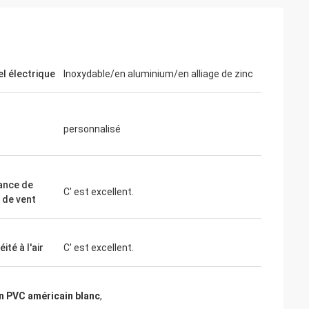
el électrique
Inoxydable/en aluminium/en alliage de zinc
personnalisé
ance de
C' est excellent.
 de vent
ité à l'air
C' est excellent.
n PVC américain blanc
,