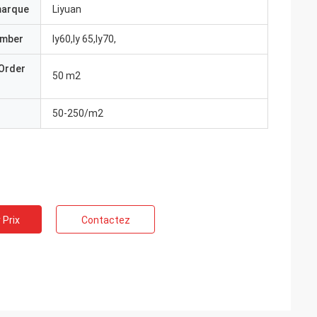
marque
Liyuan
umber
ly60,ly 65,ly70,
Order
50 m2
50-250/m2
 Prix
Contactez