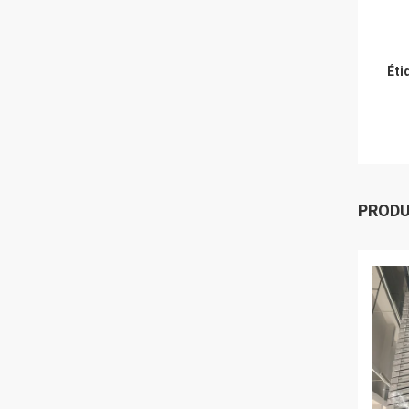
Éti
PROD