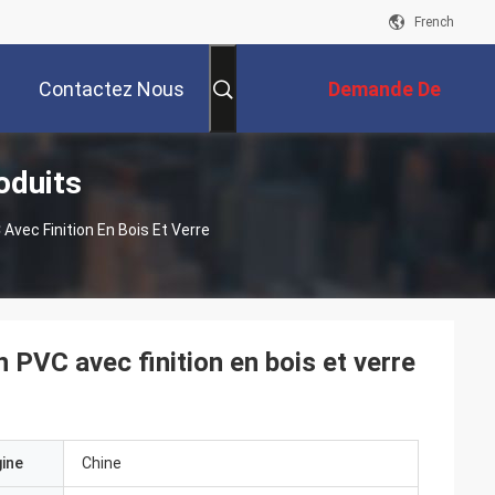
French
Contactez Nous
Demande De
oduits
Soumission
Avec Finition En Bois Et Verre
 PVC avec finition en bois et verre
gine
Chine