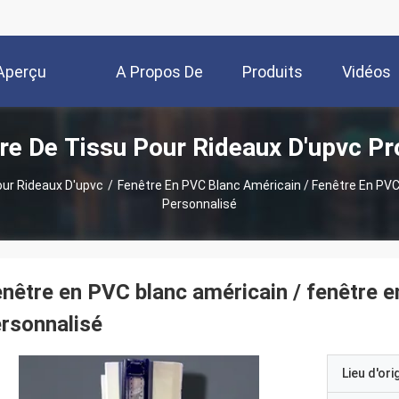
Aperçu
A Propos De
Produits
Vidéos
re De Tissu Pour Rideaux D'upvc Pr
Nous
our Rideaux D'upvc
/
Fenêtre En PVC Blanc Américain / Fenêtre En PVC 
Personnalisé
nêtre en PVC blanc américain / fenêtre en
rsonnalisé
Lieu d'ori