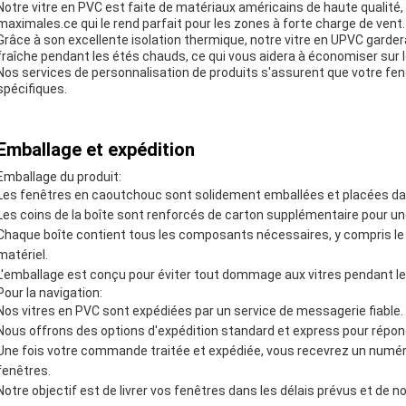
Notre vitre en PVC est faite de matériaux américains de haute qualité,
maximales.ce qui le rend parfait pour les zones à forte charge de vent.
Grâce à son excellente isolation thermique, notre vitre en UPVC garde
fraîche pendant les étés chauds, ce qui vous aidera à économiser sur 
Nos services de personnalisation de produits s'assurent que votre fe
spécifiques.
Emballage et expédition
Emballage du produit:
Les fenêtres en caoutchouc sont solidement emballées et placées dan
Les coins de la boîte sont renforcés de carton supplémentaire pour un
Chaque boîte contient tous les composants nécessaires, y compris le c
matériel.
L'emballage est conçu pour éviter tout dommage aux vitres pendant le
Pour la navigation:
Nos vitres en PVC sont expédiées par un service de messagerie fiable.
Nous offrons des options d'expédition standard et express pour répon
Une fois votre commande traitée et expédiée, vous recevrez un numéro de
fenêtres.
Notre objectif est de livrer vos fenêtres dans les délais prévus et de no