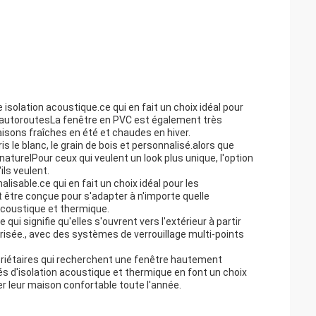
isolation acoustique.ce qui en fait un choix idéal pour
es autoroutesLa fenêtre en PVC est également très
maisons fraîches en été et chaudes en hiver.
 le blanc, le grain de bois et personnalisé.alors que
 naturelPour ceux qui veulent un look plus unique, l'option
ils veulent.
lisable.ce qui en fait un choix idéal pour les
 être conçue pour s'adapter à n'importe quelle
acoustique et thermique.
i signifie qu'elles s'ouvrent vers l'extérieur à partir
risée., avec des systèmes de verrouillage multi-points
opriétaires qui recherchent une fenêtre hautement
s d'isolation acoustique et thermique en font un choix
rder leur maison confortable toute l'année.