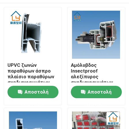
UPVC ζωνών
Αμόλυβδος
παραθύρων άσπρο
Insectproof
πλαίσιο παραθύρων
αλεξίπυρος
σχεδιαγραμμάτων
σχεδιαγραμμάτων
αμόλυβδο
παραθύρων UPVC
Σπίτι
Αποστολή
Αποστολή
γλιστρώντας
ολίσθησης και
Casement
ερώτησης
ερώτησης
Προϊόντα
βίντεο