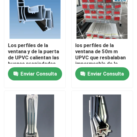
Sobre nosotros
Viaje de la fábrica
Los perfiles de la
los perfiles de la
ventana y de la puerta
ventana de 50m m
Control de calidad
de UPVC calientan las
UPVC que resbalaban
buenas propiedades
impermeable de la
ISO9001 del
abertura del marco
Enviar Consulta
Enviar Consulta
Éntrenos en contacto con
aislamiento aprobadas
modificaron para
requisitos
particulares
Pida una cita
Perfiles de la puerta de UPVC
Perfiles de la ventana de UPVC