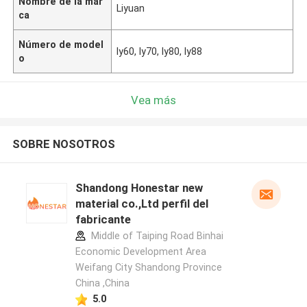
Nombre de la mar
Liyuan
ca
Número de model
ly60, ly70, ly80, ly88
o
Vea más
SOBRE NOSOTROS
Shandong Honestar new
material co.,Ltd perfil del
fabricante
Middle of Taiping Road Binhai
Economic Development Area
Weifang City Shandong Province
China ,China
5.0