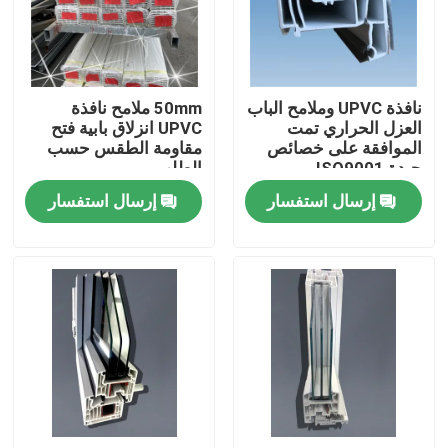
معلومات عنا
نافذة UPVC وملامح الباب
50mm ملامح نافذة
جولة في المعمل
العزل الحراري تمت
UPVC انزلاق بابية فتح
الموافقة على خصائص
مقاومة الطقس حسب
جيدة ISO9001
الطلب
رقابة جودة
إرسال استفسار
إرسال استفسار
اتصل بنا
اطلب اقتباس
ملامح الباب UPVC
ملامح نافذة UPVC