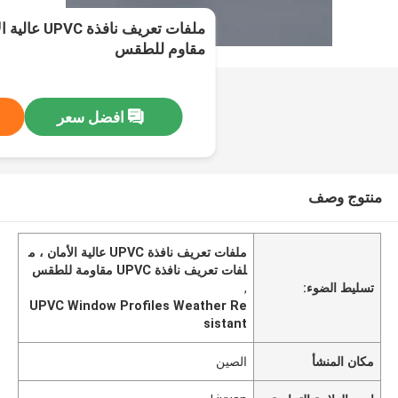
ملفات تعريف 
مقاوم للطقس
افضل سعر
منتوج وصف
ملفات تعريف نافذة UPVC عالية الأمان ، م
لفات تعريف نافذة UPVC مقاومة للطقس
تسليط الضوء:
,
UPVC Window Profiles Weather Re
sistant
مكان المنشأ
الصين