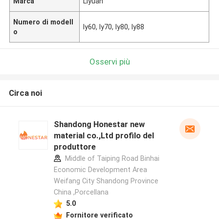
Marca
Liyuan
Numero di modell
ly60, ly70, ly80, ly88
o
Osservi più
Circa noi
Shandong Honestar new
material co.,Ltd profilo del
produttore
Middle of Taiping Road Binhai
Economic Development Area
Weifang City Shandong Province
China ,Porcellana
5.0
Fornitore verificato