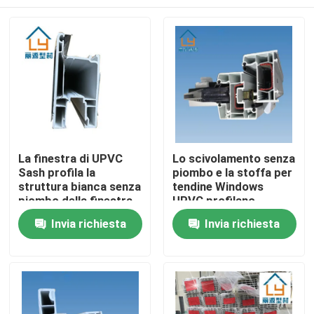
La finestra di UPVC
Lo scivolamento senza
Sash profila la
piombo e la stoffa per
struttura bianca senza
tendine Windows
piombo della finestra
UPVC profilano
di scivolamento
insettifugo rendono
Casa
Invia richiesta
Invia richiesta
incombustibile
Prodotti
video