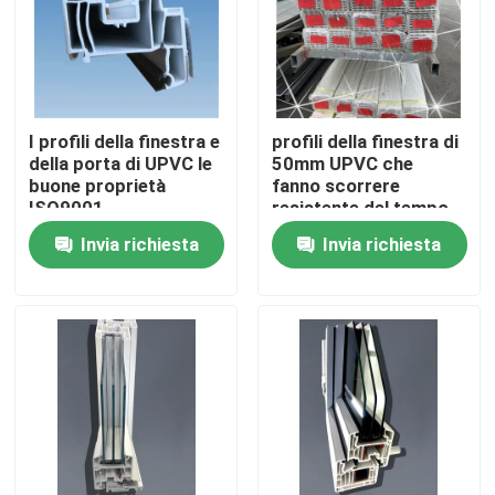
Circa noi
Giro della fabbrica
I profili della finestra e
profili della finestra di
della porta di UPVC le
50mm UPVC che
buone proprietà
fanno scorrere
Controllo di qualità
ISO9001
resistente del tempo
dell'isolamento
di apertura della
Invia richiesta
Invia richiesta
termico approvate
stoffa per tendine su
Contattici
misura
Richieda una citazione
Profili della porta di UPVC
Profili della finestra di UPVC