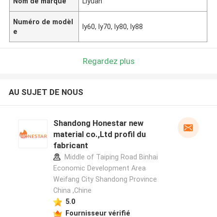
Nom de marque
Liyuan
Numéro de modèl
ly60, ly70, ly80, ly88
e
Regardez plus
AU SUJET DE NOUS
Shandong Honestar new
material co.,Ltd profil du
fabricant
Middle of Taiping Road Binhai
Economic Development Area
Weifang City Shandong Province
China ,Chine
5.0
Fournisseur vérifié