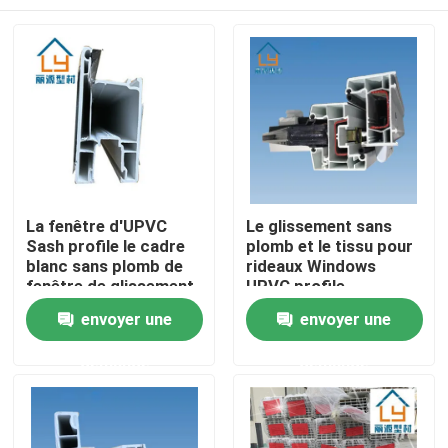
La fenêtre d'UPVC
Le glissement sans
Sash profile le cadre
plomb et le tissu pour
blanc sans plomb de
rideaux Windows
fenêtre de glissement
UPVC profile
insectifuge ignifugent
Maison
envoyer une
envoyer une
demande
demande
Produits
vidéos