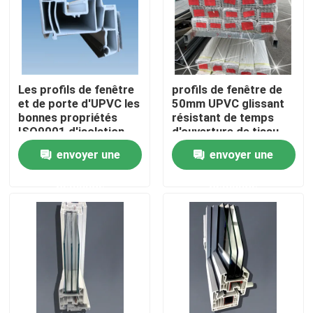
Au sujet de nous
Visite d'usine
Les profils de fenêtre
profils de fenêtre de
et de porte d'UPVC les
50mm UPVC glissant
bonnes propriétés
résistant de temps
Contrôle de qualité
ISO9001 d'isolation
d'ouverture de tissu
thermique approuvées
pour rideaux adapté
envoyer une
envoyer une
aux besoins du client
Contactez-nous
demande
demande
Demandez une citation
Profils de porte d'UPVC
Profils de fenêtre d'UPVC