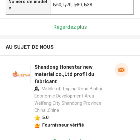
Numéro de modèl
ly60, ly70, ly80, ly88
e
Regardez plus
AU SUJET DE NOUS
Shandong Honestar new
material co.,Ltd profil du
fabricant
Middle of Taiping Road Binhai
Economic Development Area
Weifang City Shandong Province
China ,Chine
5.0
Fournisseur vérifié