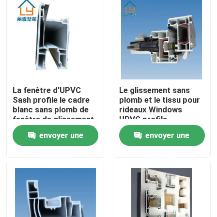
La fenêtre d'UPVC
Le glissement sans
Sash profile le cadre
plomb et le tissu pour
blanc sans plomb de
rideaux Windows
fenêtre de glissement
UPVC profile
insectifuge ignifugent
envoyer une
envoyer une
Maison
demande
demande
Produits
vidéos