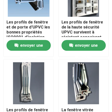
Au sujet de nous
Les profils de fenêtre
Les profils de fenêtre
et de porte d'UPVC les
de la haute sécurité
Visite d'usine
bonnes propriétés
UPVC survivent à
ISO9001 d'isolation
résistant conçoivent
thermique approuvées
en fonction du client
envoyer une
envoyer une
Contrôle de qualité
demande
demande
Contactez-nous
Demandez une citation
Profils de porte d'UPVC
Profils de fenêtre d'UPVC
Les profils de fenêtre
La fenêtre vitrée