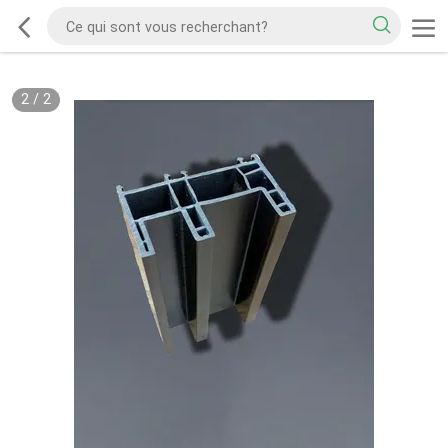
2
/
2