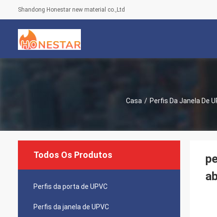
Shandong Honestar new material co.,Ltd
Casa
/
Perfis Da Janela De 
Todos Os Produtos
pe
ab
Perfis da porta de UPVC
Perfis da janela de UPVC