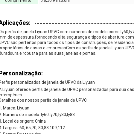
comprimento
5.8,50,9 m,6.0m
Aplicações:
Os perfis de janela Liyuan UPVC com números de modelo como ly60,ly70,
mm de espessura.fornecendo alta segurança e tipos de abertura com
UPVC são perfeitos para todos os tipos de construções, de residencia
proprietários de casas e empresasCom os perfis de janela Liyuan UPV
duradoura e robusta para as suas janelas e portas.
Personalização:
Perfis personalizados de janela de UPVC da Liyuan
A Liyuan oferece perfis de janela de UPVC personalizados para sua ca
intempéries.
Detalhes dos nossos perfis de janela de UPVC
Marca: Liyuan
Número do modelo: ly60,ly70,ly80,ly88
Local de origem: China
Largura: 60, 65,70, 80,88,109,112