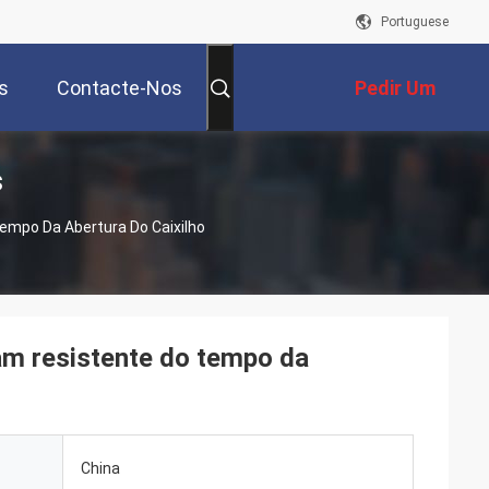
Portuguese
s
Contacte-Nos
Pedir Um
s
Orçamento
empo Da Abertura Do Caixilho
am resistente do tempo da
China