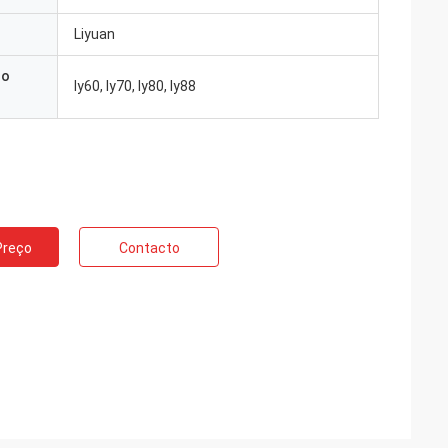
Liyuan
do
ly60, ly70, ly80, ly88
Preço
Contacto