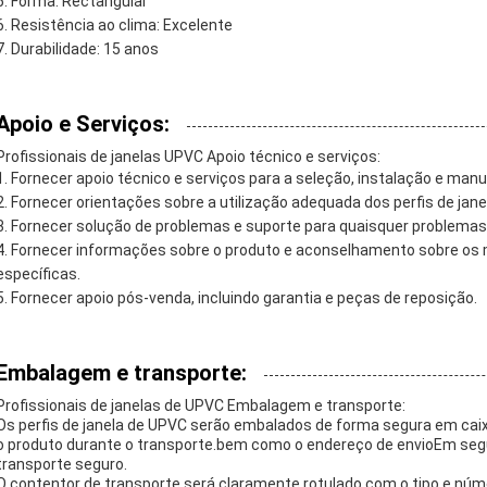
Forma: Rectangular
Resistência ao clima: Excelente
Durabilidade: 15 anos
Apoio e Serviços:
Profissionais de janelas UPVC Apoio técnico e serviços:
Fornecer apoio técnico e serviços para a seleção, instalação e manu
Fornecer orientações sobre a utilização adequada dos perfis de jan
Fornecer solução de problemas e suporte para quaisquer problemas 
Fornecer informações sobre o produto e aconselhamento sobre os m
específicas.
Fornecer apoio pós-venda, incluindo garantia e peças de reposição.
Embalagem e transporte:
Profissionais de janelas de UPVC Embalagem e transporte:
Os perfis de janela de UPVC serão embalados de forma segura em cai
o produto durante o transporte.bem como o endereço de envioEm segu
transporte seguro.
O contentor de transporte será claramente rotulado com o tipo e nú