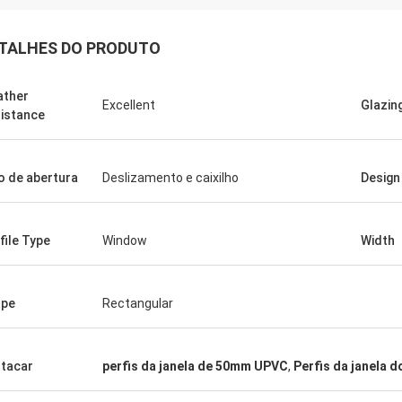
TALHES DO PRODUTO
ther
Excellent
Glazin
istance
o de abertura
Deslizamento e caixilho
Design
file Type
Window
Width
ape
Rectangular
tacar
perfis da janela de 50mm UPVC
,
Perfis da janela d