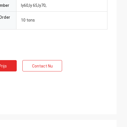
umber
ly60,ly 65,ly70,
Order
10 tons
rijs
Contact Nu