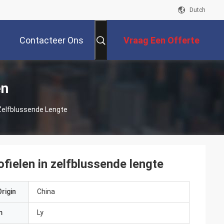
Dutch
Contacteer Ons
Vraag Een Offerte
Aan
en
Zelfblussende Lengte
elen in zelfblussende lengte
rigin
China
m
Ly