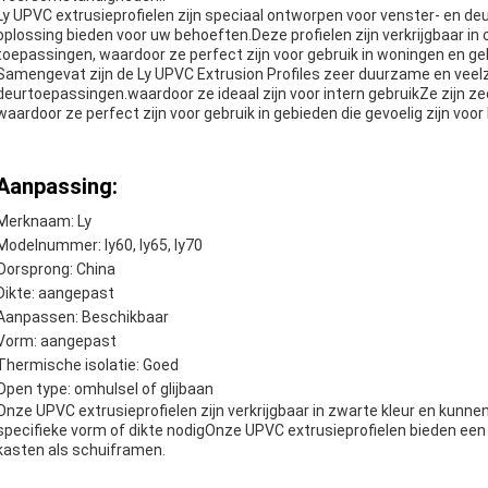
Ly UPVC extrusieprofielen zijn speciaal ontworpen voor venster- en de
oplossing bieden voor uw behoeften.Deze profielen zijn verkrijgbaar in
toepassingen, waardoor ze perfect zijn voor gebruik in woningen en geb
Samengevat zijn de Ly UPVC Extrusion Profiles zeer duurzame en veelzij
deurtoepassingen.waardoor ze ideaal zijn voor intern gebruikZe zijn
waardoor ze perfect zijn voor gebruik in gebieden die gevoelig zijn voo
Aanpassing:
Merknaam: Ly
Modelnummer: ly60, ly65, ly70
Oorsprong: China
Dikte: aangepast
Aanpassen: Beschikbaar
Vorm: aangepast
Thermische isolatie: Goed
Open type: omhulsel of glijbaan
Onze UPVC extrusieprofielen zijn verkrijgbaar in zwarte kleur en kun
specifieke vorm of dikte nodigOnze UPVC extrusieprofielen bieden een 
kasten als schuiframen.