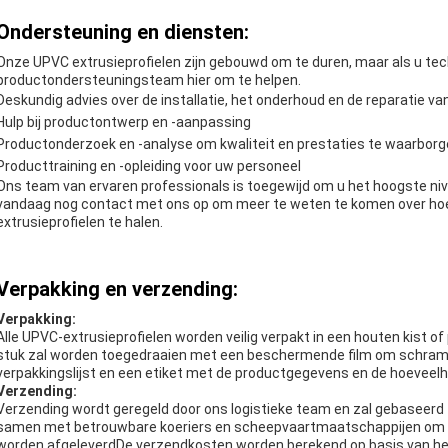
Ondersteuning en diensten:
Onze UPVC extrusieprofielen zijn gebouwd om te duren, maar als u tec
productondersteuningsteam hier om te helpen.
Deskundig advies over de installatie, het onderhoud en de reparatie v
Hulp bij productontwerp en -aanpassing
Productonderzoek en -analyse om kwaliteit en prestaties te waarbor
Producttraining en -opleiding voor uw personeel
Ons team van ervaren professionals is toegewijd om u het hoogste ni
vandaag nog contact met ons op om meer te weten te komen over ho
extrusieprofielen te halen.
Verpakking en verzending:
Verpakking:
Alle UPVC-extrusieprofielen worden veilig verpakt in een houten kist o
stuk zal worden toegedraaien met een beschermende film om schram
verpakkingslijst en een etiket met de productgegevens en de hoeveelh
Verzending:
Verzending wordt geregeld door ons logistieke team en zal gebaseerd z
samen met betrouwbare koeriers en scheepvaartmaatschappijen om ervo
worden afgeleverdDe verzendkosten worden berekend op basis van he