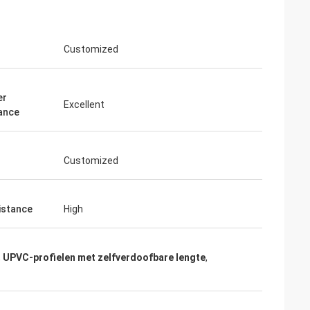
Customized
er
Excellent
ance
Customized
istance
High
,
UPVC-profielen met zelfverdoofbare lengte
,