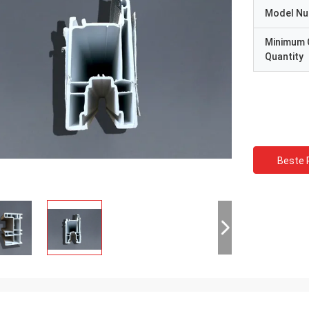
Model N
Minimum 
Quantity
Beste P