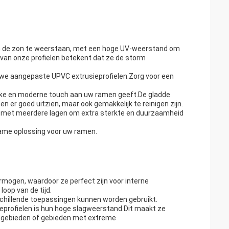
an de zon te weerstaan, met een hoge UV-weerstand om
van onze profielen betekent dat ze de storm
n we aangepaste UPVC extrusieprofielen.Zorg voor een
lanke en moderne touch aan uw ramen geeft.De gladde
en er goed uitzien, maar ook gemakkelijk te reinigen zijn.
en met meerdere lagen om extra sterkte en duurzaamheid
zame oplossing voor uw ramen.
mogen, waardoor ze perfect zijn voor interne
loop van de tijd.
rschillende toepassingen kunnen worden gebruikt.
ieprofielen is hun hoge slagweerstand.Dit maakt ze
kustgebieden of gebieden met extreme