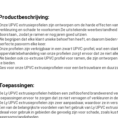
Productbeschrijving:
Onze UPVC extrusieprofielen zijn ontworpen om de harde effecten v
verkleuring en schade te voorkomen.De uitstekende weerbestandheid 
doorstaan., zodat je ramen er nog jaren goed uitzien.
We begrijpen dat elke klant unieke behoeften heeft, en daarom biede
perfecte pasvorm elke keer.
Onze profielen zijn verkrijgbaar in een zwart UPVC-profiel, wat een s
oppervlaktebehandeling van onze profielen zorgt ervoor dat ze niet alle
We bieden ook co-extrusie UPVC profiel voor ramen, die zijn ontworp
te bieden.
Kies voor onze UPVC extrusieprofielen voor een betrouwbare en duur
Toepassingen:
De Ly UPVC extrusieprofielen hebben een zelfdoofend brandwerend ver
toepassingen.ervoor te zorgen dat ze niet vervagen of verkleuren in de 
De Ly UPVC extrusieprofielen zijn zeer aanpasbaar, waardoor ze in ve
Een van de belangrijkste voordelen van het gebruik van Ly UPVC extrus
ideaal voor gebruik in gebieden die gevoelig zijn voor schade, zoals 
weersomstandigheden..