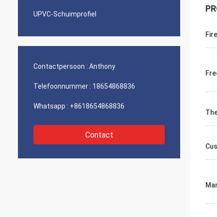
PR
UPVC-Schuimprofiel
Fir
Contactpersoon :
Anthony
Fre
Telefoonnummer :
18654868836
Whatsapp :
+8618654868836
The
Contact
Cus
Mar