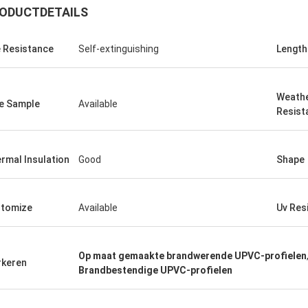
ODUCTDETAILS
e Resistance
Self-extinguishing
Length
Weath
e Sample
Available
Resist
rmal Insulation
Good
Shape
tomize
Available
Uv Res
Op maat gemaakte brandwerende UPVC-profielen
keren
Brandbestendige UPVC-profielen