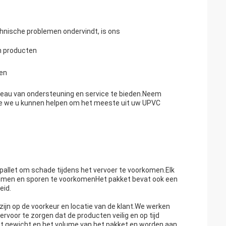
hnische problemen ondervindt, is ons
an producten
gen
veau van ondersteuning en service te bieden.Neem
e we u kunnen helpen om het meeste uit uw UPVC
f pallet om schade tijdens het vervoer te voorkomen.Elk
men en sporen te voorkomenHet pakket bevat ook een
eid.
ijn op de voorkeur en locatie van de klant.We werken
or te zorgen dat de producten veilig en op tijd
t gewicht en het volume van het pakket en worden aan