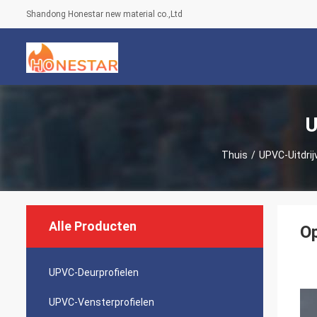
Shandong Honestar new material co.,Ltd
U
Thuis
/
UPVC-Uitdrij
Alle Producten
Op
UPVC-Deurprofielen
UPVC-Vensterprofielen