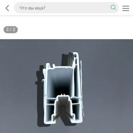
2
/
2