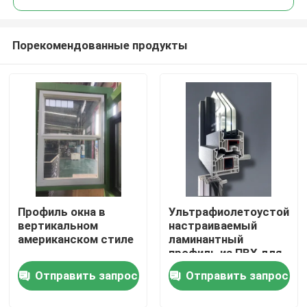
Порекомендованные продукты
Профиль окна в
Ультрафиолетоустойчи
Дом
вертикальном
настраиваемый
американском стиле
ламинантный
профиль из ПВХ для
Продукты
окон
Отправить запрос
Отправить запрос
видео