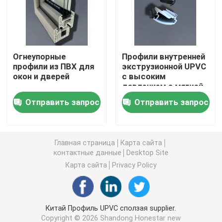
Профили штранг-прессования UPVC
Огнеупорные
Профили внутренней
окно окна upvc
профили из ПВХ для
экструзионной UPVC
окон и дверей
с высоким
давлением с мягкой
окно upvc сползая
поверхностью,
Отправить запрос
Отправить запрос
устойчивые к
погодным условиям
Дверь UPVC французская
Главная страница
Карта сайта
Раздвижная дверь UPVC
контактные данные
Desktop Site
Карта сайта
Privacy Policy
Окно термального перерыва алюминиевое
Китай Профиль UPVC сползая supplier.
Двери термального перерыва алюминиевые
Copyright © 2026 Shandong Honestar new