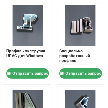
О нас
Путешествие фабрики
Проверка качества
Профиль экструзии
Специально
UPVC для Windows
разработанный
Свяжитесь мы
профиль
экструзионного
корпуса или
Отправить запрос
Отправить запрос
Спросите цитату
скользящего окна с
устойчивостью к
погодным условиям
Профили двери UPVC
Профили окна UPVC