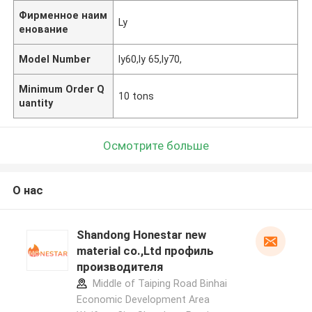
Фирменное наим
Ly
енование
Model Number
ly60,ly 65,ly70,
Minimum Order Q
10 tons
uantity
Осмотрите больше
О нас
Shandong Honestar new
material co.,Ltd профиль
производителя
Middle of Taiping Road Binhai
Economic Development Area