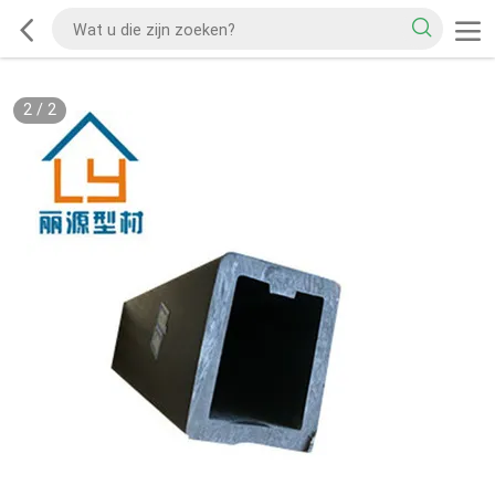
2
/
2