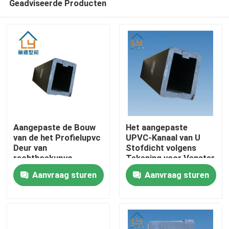
Geadviseerde Producten
Aangepaste de Bouw
Het aangepaste
van de het Profielupvc
UPVC-Kanaal van U
Deur van
Stofdicht volgens
rechthoekupvc
Tekening voor Venster
Huis
Bouwmaterialen
en Deur
Aanvraag sturen
Aanvraag sturen
Producten
video's