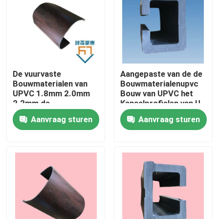
Ongeveer ons
Fabrieksreis
De vuurvaste
Aangepaste van de de
Bouwmaterialen van
Bouwmaterialenupvc
Kwaliteitscontrole
UPVC 1.8mm 2.0mm
Bouw van UPVC het
2.2mm de
Kanaalprofielen van U
Boogprofielen van pvc
Aanvraag sturen
Aanvraag sturen
Contacteer ons
Verzoek om een Citaat
UPVC-Deurprofielen
UPVC-Vensterprofielen