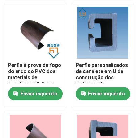
Sobre nós
Excursão da fábrica
Controle da qualidade
Perfis à prova de fogo
Perfis personalizados
do arco do PVC dos
da canaleta em U da
Contacte-nos
materiais de
construção dos
construção 1.8mm
materiais de
2.0mm 2.2mm de
construção UPVC de
Enviar inquérito
Enviar inquérito
Peça umas citações
UPVC
UPVC
Perfis da porta de UPVC
Perfis da janela de UPVC