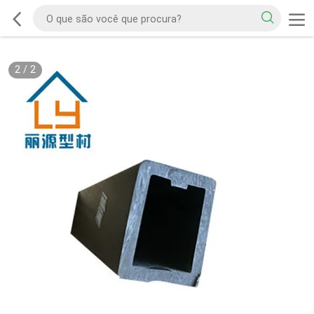
2
/
2