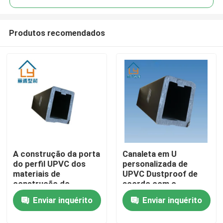
Produtos recomendados
A construção da porta
Canaleta em U
Casa
do perfil UPVC dos
personalizada de
materiais de
UPVC Dustproof de
construção do
acordo com o
Produtos
retângulo UPVC
desenho para a janela
Enviar inquérito
Enviar inquérito
personalizou
e a porta
vídeos