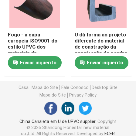
Perfis da extrusão de UPVC
Fogo - a capa
U dá forma ao projeto
janela de batente do upvc
europeia ISO9001 do
diferente do material
estilo UPVC dos
de construção da
materiais de
construção do quadro
janela de deslizamento do upvc
construção
de janela de UPVC
Enviar inquérito
Enviar inquérito
retardadores de UPVC
aprovou
Porta francesa de UPVC
Casa
Mapa do Site
Fale Conosco
Desktop Site
Porta deslizante de UPVC
Mapa do Site
Privacy Policy
Janela de alumínio da ruptura térmica
China Canaleta em U de UPVC supplier.
Copyright
© 2026 Shandong Honestar new material
Portas de alumínio da ruptura térmica
co.,Ltd. All Rights Reserved. Developed by
ECER