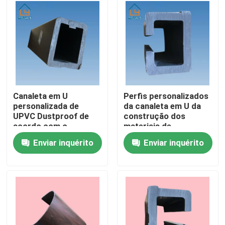
Sobre nós
Excursão da fábrica
Controle da qualidade
Canaleta em U
Perfis personalizados
personalizada de
da canaleta em U da
UPVC Dustproof de
construção dos
Contacte-nos
acordo com o
materiais de
desenho para a janela
construção UPVC de
Enviar inquérito
Enviar inquérito
e a porta
UPVC
Peça umas citações
Perfis da porta de UPVC
Perfis da janela de UPVC