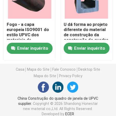
Perfis da extrusão de UPVC
Fogo - a capa
U dá forma ao projeto
europeia ISO9001 do
diferente do material
janela de batente do upvc
estilo UPVC dos
de construção da
materiais de
construção do quadro
construção
de janela de UPVC
janela de deslizamento do upvc
Enviar inquérito
Enviar inquérito
retardadores de UPVC
aprovou
Porta francesa de UPVC
Casa
Mapa do Site
Fale Conosco
Desktop Site
Mapa do Site
Privacy Policy
Porta deslizante de UPVC
Janela de alumínio da ruptura térmica
China Construção do quadro de janela de UPVC
supplier.
Copyright © 2026 Shandong Honestar
new material co.,Ltd. All Rights Reserved.
Portas de alumínio da ruptura térmica
Developed by
ECER