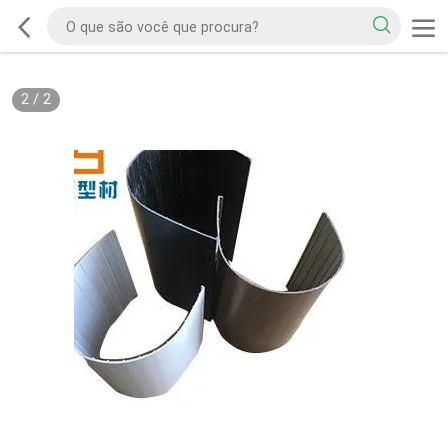
2
/
2