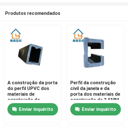
Produtos recomendados
A construção da porta
Perfil da construção
do perfil UPVC dos
civil da janela e da
Casa
materiais de
porta dos materiais de
construção do
construção de 3.5MM
retângulo UPVC
4.5MM UPVC
Produtos
Enviar inquérito
Enviar inquérito
personalizou
vídeos