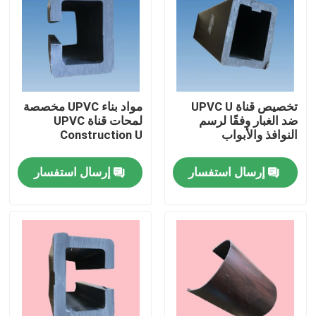
معلومات عنا
جولة في المعمل
تخصيص قناة UPVC U
مواد بناء UPVC مخصصة
ضد الغبار وفقًا لرسم
لمحات قناة UPVC
رقابة جودة
النوافذ والأبواب
Construction U
إرسال استفسار
إرسال استفسار
اتصل بنا
اطلب اقتباس
ملامح الباب UPVC
ملامح نافذة UPVC