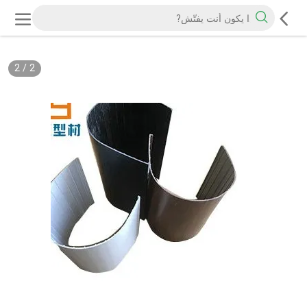
2
/
2