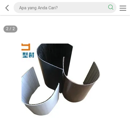
2
/
2