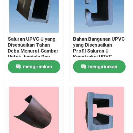
Tentang kami
Tur Pabrik
Saluran UPVC U yang
Bahan Bangunan UPVC
Disesuaikan Tahan
yang Disesuaikan
Debu Menurut Gambar
Profil Saluran U
Kontrol kualitas
Untuk Jendela Dan
Konstruksi UPVC
Pintu
mengirimkan
mengirimkan
Hubungi kami
permintaan
permintaan
Permintaan Penawaran
Profil Pintu UPVC
Profil Jendela UPVC