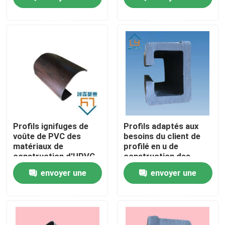
adapté aux besoins du
client
demande
demande
Au sujet de nous
Visite d'usine
Contrôle de qualité
Contactez-nous
Profils ignifuges de
Profils adaptés aux
voûte de PVC des
besoins du client de
matériaux de
profilé en u de
Demandez une citation
construction d'UPVC
construction des
1.8mm 2.0mm 2.2mm
matériaux de
envoyer une
envoyer une
construction d'UPVC
UPVC
Profils de porte d'UPVC
demande
demande
Profils de fenêtre d'UPVC