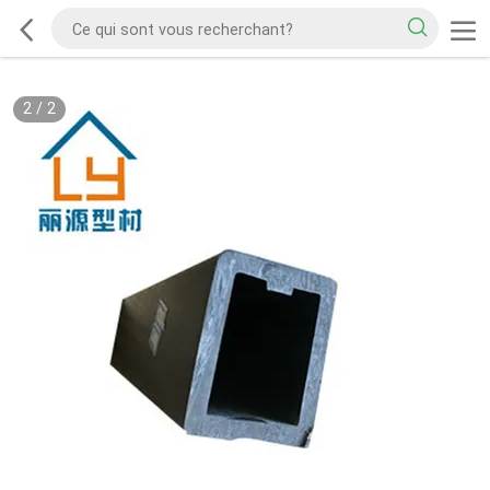
2
/
2