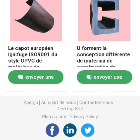
Profils d'extrusion d'UPVC
fenêtre de tissu pour rideaux d'upvc
Le capot européen
U forment la
ignifuge ISO9001 du
conception différente
fenêtre de glissement d'upvc
style UPVC de
de matériau de
matériaux de
construction de
construction d'UPVC
construction de
Porte française d'UPVC
envoyer une
envoyer une
a approuvé
châssis de fenêtre
d'UPVC
demande
demande
Porte coulissante d'UPVC
Aperçu
Au sujet de nous
Contactez-nous
Desktop Site
Fenêtre en aluminium de coupure thermique
Plan du site
Privacy Policy
Portes en aluminium de coupure thermique