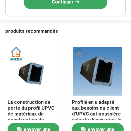
Continuer
produits recommandés
Maison
La construction de
Profilé en u adapté
porte du profil UPVC
aux besoins du client
Produits
de matériaux de
d'UPVC antipoussière
construction du
selon le dessin pour la
rectangle UPVC a
fenêtre et la porte
envoyer une
envoyer une
vidéos