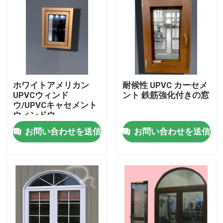
私達について
工場旅行
ホワイトアメリカン
耐候性 UPVC カーセメ
品質管理
UPVCウィンド
ント 鉄筋強化付きの窓
ウ/UPVCキャセメント
ウィンドウ
私達に連絡しなさい
お問い合わせを送信
お問い合わせを送信
引用を要求しなさい
UPVCのドアのプロフィール
UPVCの窓のプロフィール