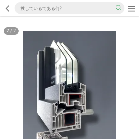
2
/
2