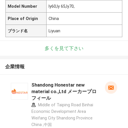
Model Number
ly60,ly 65,ly70,
Place of Origin
China
ブランド名
Liyuan
多くを見て下さい
企業情報
Shandong Honestar new
material co.,Ltd メーカープロ
フィール
Middle of Taiping Road Binhai
Economic Development Area
Weifang City Shandong Province
China ,中国