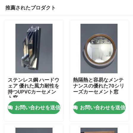
推薦されたプロダクト
ステンレス鋼 ハードウ
熱隔熱と容易なメンテ
ェア 優れた風力耐性を
ナンスの優れた70シリ
持つUPVCカーセメン
ーズカーセメント窓
家
ト窓
お問い合わせを送信
お問い合わせを送信
プロダクト
ビデオ