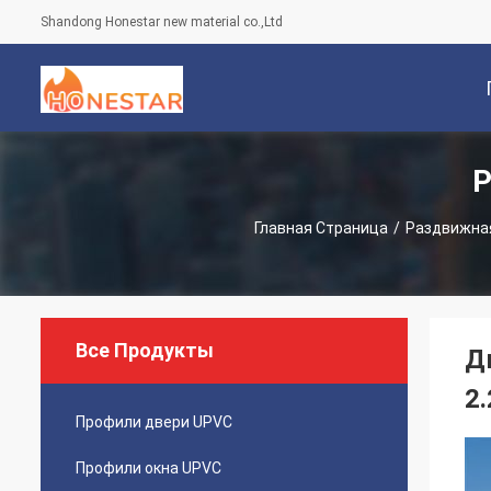
Shandong Honestar new material co.,Ltd
Р
С
Главная Страница
/
Раздвижна
Все Продукты
Д
2
Профили двери UPVC
Профили окна UPVC