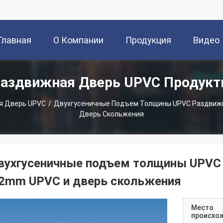
Главная
О Компании
Продукция
Видео
аздвижная Дверь UPVC Продук
траница
я Дверь UPVC
/
Двухгусеничные Подъем Толщины UPVC Раздвиж
Дверь Скольжения
вухгусеничные подъем толщины UPVC
.2mm UPVC и дверь скольжения
Место
происхо