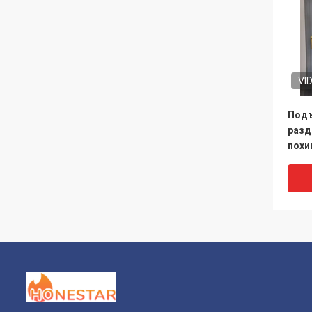
VI
Подъ
разд
похи
огне
разд
дома