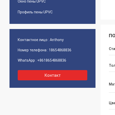
Окно пены UPVC
Профиль пены UPVC
ПО
Контактное лицо :
Anthony
Ст
Номер телефона :
18654868836
WhatsApp :
+8618654868836
То
Контакт
Ма
Цв