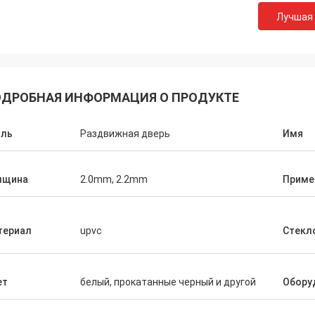
Лучшая
ДРОБНАЯ ИНФОРМАЦИЯ О ПРОДУКТЕ
иль
Раздвижная дверь
Имя
лщина
2.0mm, 2.2mm
Приме
териал
upvc
Стекл
ет
белый, прокатанные черный и другой
Обору