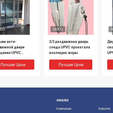
DEO
VIDEO
V
ем анти-
2/3 раздвижная дверь
Дв
вижной двери
следа UPVC прокатала
ск
щения UPVC
изоляцию жары
UP
упорные и
ге
вижная дверь для
Лучшая Цена
Лучшая Цена
 виллы
около
Компании
Новости