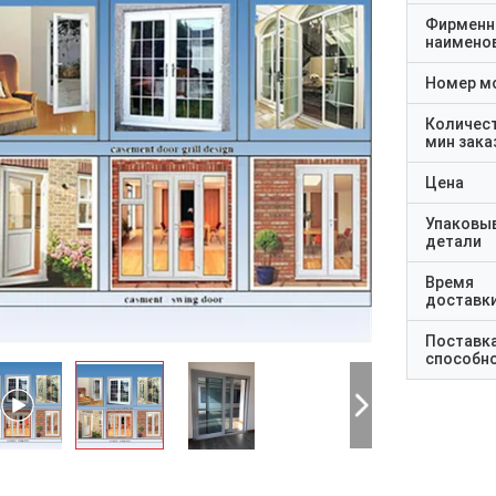
Фирменн
наимено
Номер м
Количес
мин зака
Цена
Упаковы
детали
Время
доставк
Поставк
способн