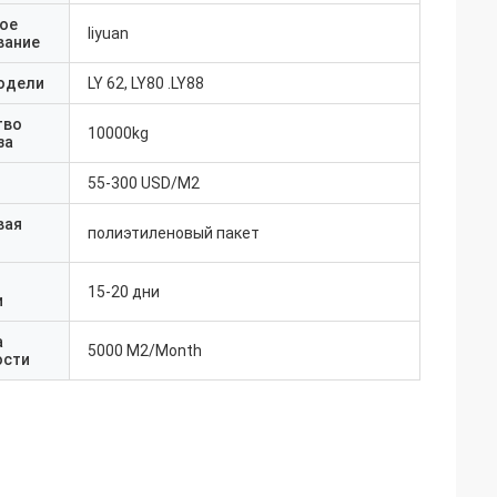
ое
liyuan
вание
одели
LY 62, LY80 .LY88
тво
10000kg
за
55-300 USD/M2
вая
полиэтиленовый пакет
15-20 дни
и
а
5000 M2/Month
ости