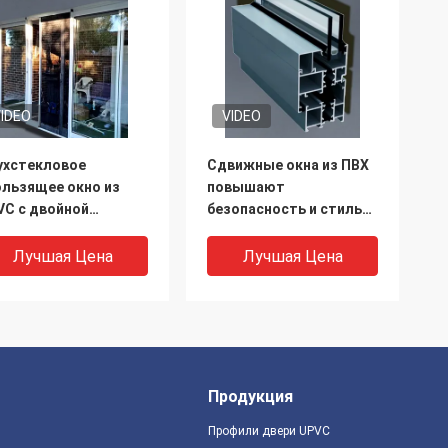
IDEO
VIDEO
ухстекловое
Сдвижные окна из ПВХ
ользящее окно из
повышают
VC с двойной
безопасность и стиль
рметизацией EPDM
дома
Лучшая Цена
Лучшая Цена
Продукция
Профили двери UPVC