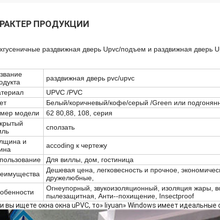
РАКТЕР ПРОДУКЦИИ
хгусеничные раздвижная дверь Upvc/подъем и раздвижная дверь U
звание
раздвижная дверь pvc/upvc
одукта
териал
UPVC /PVC
ет
Белый/коричневый/кофе/серый /Green или подгонянн
мер модели
62 80,88, 108, серия
крытый
сползать
иль
лщина и
accoding к чертежу
ина
пользование
Для виллы, дом, гостиница
Дешевая цена, легковесность и прочное, экономичес
еимущества
дружелюбные,
Огнеупорный, звукоизоляционный, изоляция жары, в
обенности
пылезащитная, Анти--похищение, Insectproof
и вы ищете окна окна uPVC, то» liyuan» Windows имеет идеальные 