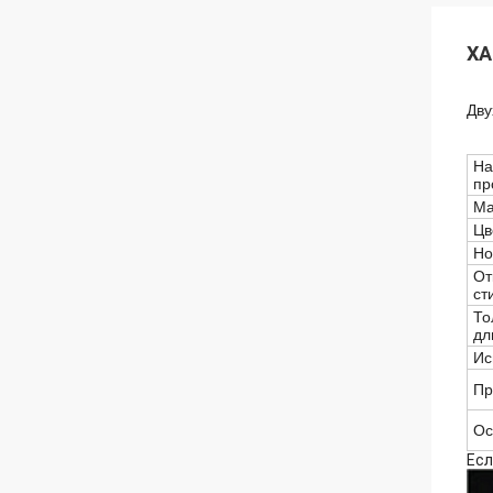
ХА
Дву
На
пр
Ма
Цв
Но
От
ст
То
дл
Ис
Пр
Ос
Есл