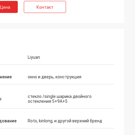
 Цена
Контакт
Liyuan
нение
окно и дверь, конструкция
стекло /single шарика двойного
о
остекления 5+9A+5
дование
Roto, kinlong, и другой верхний бренд