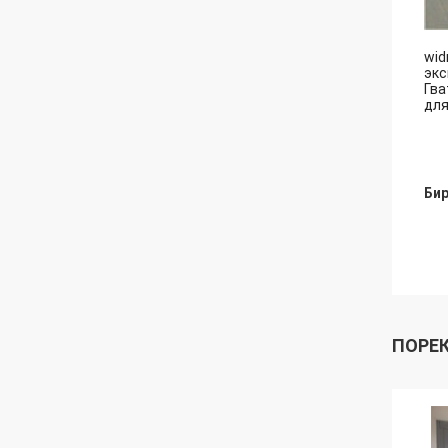
wid
экс
Гва
для
Бир
ПОРЕ