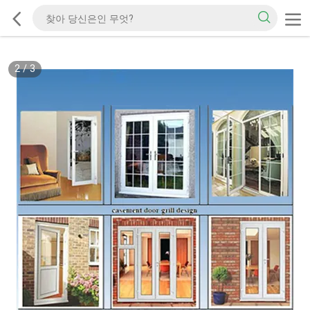
2
/
3