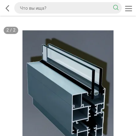
2
/
2