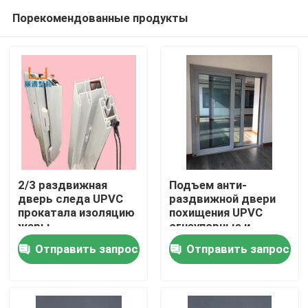
Порекомендованные продукты
2/3 раздвижная
Подъем анти-
дверь следа UPVC
раздвижной двери
прокатала изоляцию
похищения UPVC
Дом
жары
огнеупорные и
раздвижная дверь
Отправить запрос
Отправить запрос
для дома виллы
Продукты
видео