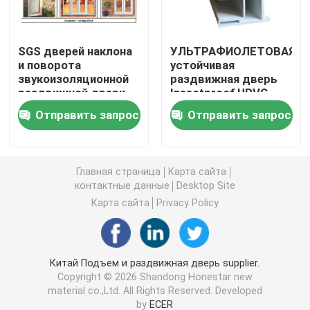
Профили штранг-прессования UPVC
SGS дверей наклона
УЛЬТРАФИОЛЕТОВАЯ
и поворота
устойчивая
звукоизоляционной
раздвижная дверь
окно окна upvc
раздвижной двери
Insectproof UPVC
УЛЬТРАФИОЛЕТОВЫЙ
UPVC опрокидывает
Отправить запрос
Отправить запрос
устойчивый UPVC
и поворачивает
окно upvc сползая
UPVC аттестовал
Windows
Дверь UPVC французская
Главная страница
Карта сайта
контактные данные
Desktop Site
Карта сайта
Privacy Policy
Раздвижная дверь UPVC
Окно термального перерыва алюминиевое
Китай Подъем и раздвижная дверь supplier.
Copyright © 2026 Shandong Honestar new
material co.,Ltd. All Rights Reserved. Developed
Двери термального перерыва алюминиевые
by
ECER