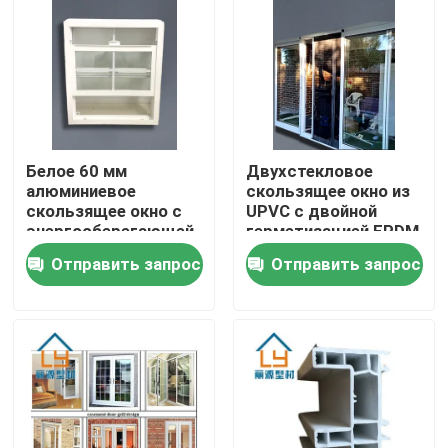
О нас
Путешествие фабрики
Белое 60 мм
Двухстекловое
Проверка качества
алюминиевое
скользящее окно из
скользящее окно с
UPVC с двойной
энергосберегающей
герметизацией EPDM
Свяжитесь мы
одно- или двойной
Отправить запрос
Отправить запрос
стеклянной системой
уплотнения EPDM
Спросите цитату
Профили двери UPVC
Профили окна UPVC