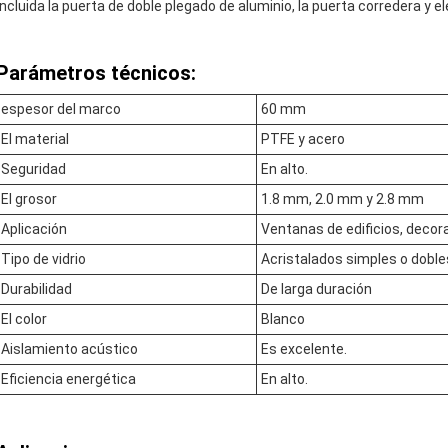
incluida la puerta de doble plegado de aluminio, la puerta corredera y e
Parámetros técnicos:
espesor del marco
60 mm
El material
PTFE y acero
Seguridad
En alto.
El grosor
1.8 mm, 2.0 mm y 2.8 mm
Aplicación
Ventanas de edificios, decor
Tipo de vidrio
Acristalados simples o doble
Durabilidad
De larga duración
El color
Blanco
Aislamiento acústico
Es excelente.
Eficiencia energética
En alto.