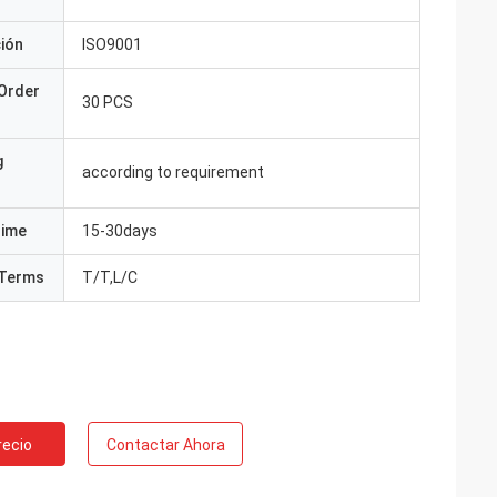
ción
ISO9001
Order
30 PCS
g
according to requirement
Time
15-30days
Terms
T/T,L/C
recio
Contactar Ahora