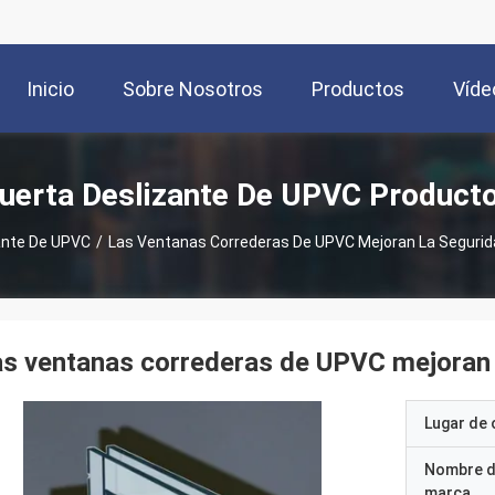
Inicio
Sobre Nosotros
Productos
Víde
uerta Deslizante De UPVC Product
ante De UPVC
/
Las Ventanas Correderas De UPVC Mejoran La Seguridad
s ventanas correderas de UPVC mejoran la
Lugar de 
Nombre d
marca