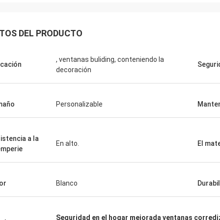
TOS DEL PRODUCTO
, ventanas buliding, conteniendo la
icación
Seguri
decoración
maño
Personalizable
Manten
istencia a la
En alto.
El mate
emperie
or
Blanco
Durabi
Seguridad en el hogar mejorada ventanas corred