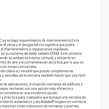
VC es su bajo requerimiento de mantenimiento.Esta
 al clima y el desgasteEsto significa que podrá
 el mantenimiento o reparaciones regulares.
 es su sistema de doble sellado EPDM. Este sistema
endo su ambiente interior cómodo y eficiente en
ntes de aire y la contaminación acústica, por lo que es
as en zonas concurridas.
pción clásica y versátil que puede complementar
as y sencillas de la ventana también hacen que sea fácil
.
de aplicaciones, incluyendo ventanas de edificios y
viejas ventanas con una opción más eficiente y
a corredera es una excelente opción.
e y práctica para cualquiera que busque una ventana de
excelente aislamiento y durabilidadPóngase en contacto
 nuestras otras soluciones de ventanas y puertas,