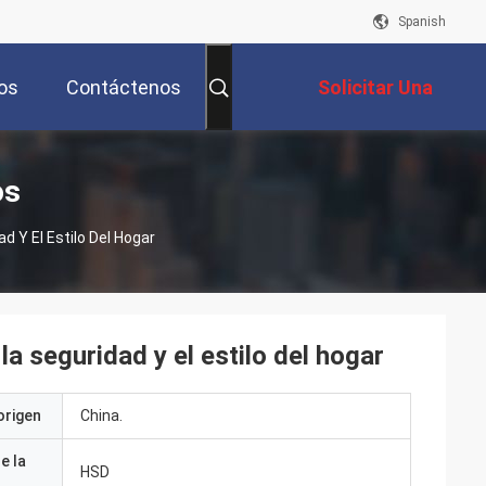
Spanish
os
Contáctenos
Solicitar Una
Cotización
os
 Y El Estilo Del Hogar
 seguridad y el estilo del hogar
origen
China.
e la
HSD