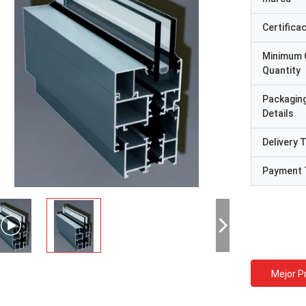
Certifica
Minimum 
Quantity
Packagin
Details
Delivery 
Payment 
Mejor P