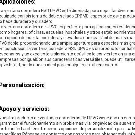
Aplicaciones:
La ventana corredera HSD UPVC está diseñada para soportar diversas
equipado con sistema de doble sellado EPDMEl espesor de este produc
lo hace duradero y duradero.
La ventana corredera de UPVC es perfecta para aplicaciones residenci
como hogares, oficinas, escuelas, hospitales y otros establecimiento
una opción de puerta corredera y elevadora que sea fácil de usar y m
PVC doble, proporcionando una amplia apertura para espacios más gr
En conclusión, la ventana corredera HSD UPVC es un producto confiabl
escenarios.y un excelente aislamiento acústico lo convierten en una o
empresas por igualCon sus características versátiles, puede utilizar
upvc bifold, por lo que es ideal para cualquier establecimiento.
Personalización:
Apoyo y servicios:
Nuestro producto de ventanas correderas de UPVC viene con un comple
garantizar el funcionamiento sin problemas y la longevidad de sus ve
instalaciónTambién ofrecemos opciones de personalización para sati
específicas.Póngase en contacto con nosotros para obtener más infor