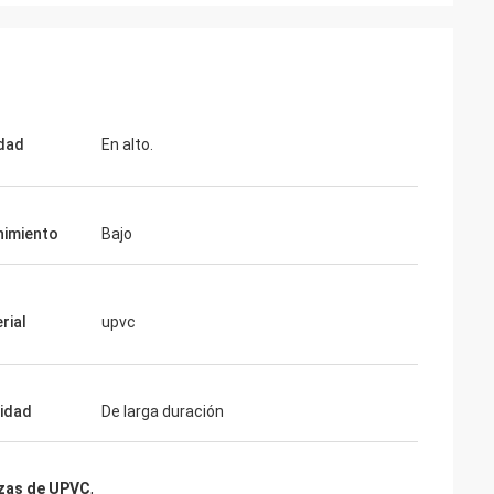
dad
En alto.
imiento
Bajo
rial
upvc
lidad
De larga duración
izas de UPVC
,