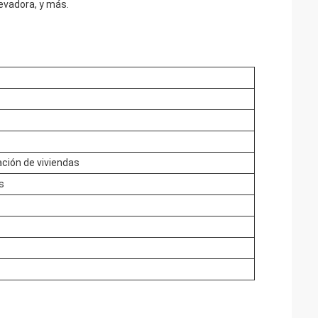
levadora, y más.
ación de viviendas
s