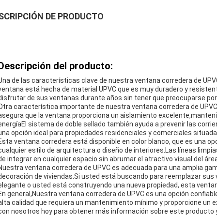
SCRIPCIÓN DE PRODUCTO
Descripción del producto:
Una de las características clave de nuestra ventana corredera de UP
ventana está hecha de material UPVC que es muy duradero y resistente
disfrutar de sus ventanas durante años sin tener que preocuparse por
Otra característica importante de nuestra ventana corredera de UPVC
asegura que la ventana proporciona un aislamiento excelente,manteni
energíaEl sistema de doble sellado también ayuda a prevenir las corrie
una opción ideal para propiedades residenciales y comerciales situad
Esta ventana corredera está disponible en color blanco, que es una o
cualquier estilo de arquitectura o diseño de interiores.Las líneas limpi
de integrar en cualquier espacio sin abrumar el atractivo visual del área
Nuestra ventana corredera de UPVC es adecuada para una amplia gama 
decoración de viviendas.Si usted está buscando para reemplazar sus 
elegante o usted está construyendo una nueva propiedad, esta ventan
En general,Nuestra ventana corredera de UPVC es una opción confiabl
alta calidad que requiera un mantenimiento mínimo y proporcione un 
con nosotros hoy para obtener más información sobre este producto y