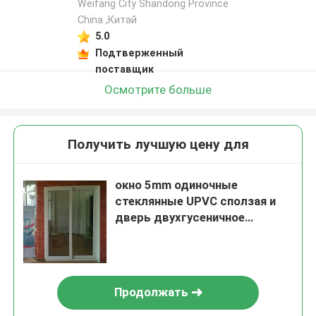
Weifang City Shandong Province
China ,Китай
5.0
Подтверженный
поставщик
Осмотрите больше
Получить лучшую цену для
окно 5mm одиночные
стеклянные UPVC сползая и
дверь двухгусеничное
ISO9001 одобрили
Продолжать