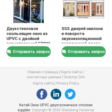
Профили штранг-прессования UPVC
Двухстекловое
SGS дверей наклона
окно окна upvc
скользящее окно из
и поворота
UPVC с двойной
звукоизоляционной
герметизацией EPDM
раздвижной двери
окно upvc сползая
УЛЬТРАФИОЛЕТОВЫЙ
Отправить запрос
Отправить запрос
устойчивый UPVC
UPVC аттестовал
Дверь UPVC французская
Главная страница
Карта сайта
Раздвижная дверь UPVC
контактные данные
Desktop Site
Карта сайта
Privacy Policy
Окно термального перерыва алюминиевое
Китай Окно UPVC двухгусеничное сползая
Двери термального перерыва алюминиевые
supplier.
Copyright © 2026 Shandong Honestar