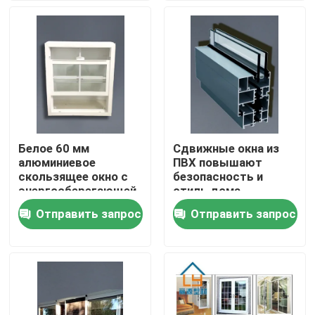
О нас
Путешествие фабрики
Проверка качества
Белое 60 мм
Сдвижные окна из
алюминиевое
ПВХ повышают
Свяжитесь мы
скользящее окно с
безопасность и
энергосберегающей
стиль дома
одно- или двойной
Отправить запрос
Отправить запрос
Спросите цитату
стеклянной системой
уплотнения EPDM
Профили двери UPVC
Профили окна UPVC