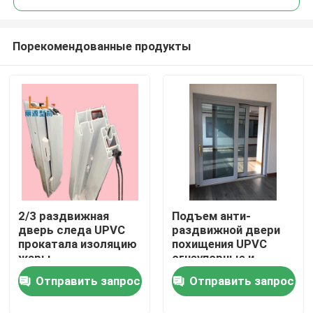
Порекомендованные продукты
2/3 раздвижная
Подъем анти-
Дом
дверь следа UPVC
раздвижной двери
прокатала изоляцию
похищения UPVC
жары
огнеупорные и
Продукты
раздвижная дверь
Отправить запрос
Отправить запрос
для дома виллы
видео