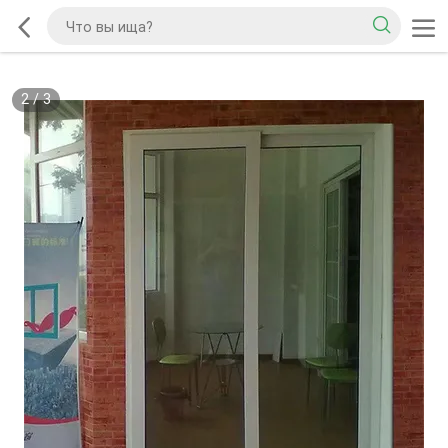
2
/
3