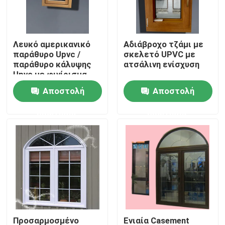
Περίπου εμείς
Λευκό αμερικανικό
Αδιάβροχο τζάμι με
παράθυρο Upvc /
σκελετό UPVC με
Γύρος εργοστασίων
παράθυρο κάλυψης
ατσάλινη ενίσχυση
Upvc με φινίρισμα
ξύλου και
Αποστολή
Αποστολή
Ποιοτικός έλεγχος
προσαρμοσμένο
γυαλί
ερώτησης
ερώτησης
Μας ελάτε σε επαφή με
Ζητήστε ένα απόσπασμα
Σχεδιαγράμματα πορτών UPVC
Σχεδιαγράμματα παραθύρων UPVC
Προσαρμοσμένο
Ενιαία Casement