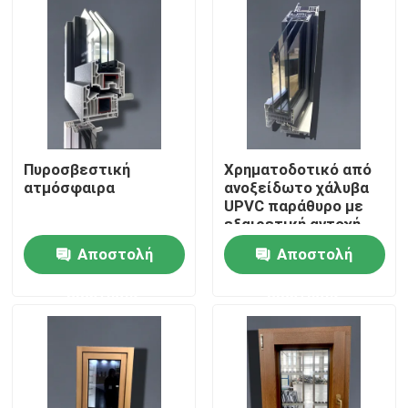
Πυροσβεστική
Χρηματοδοτικό από
ατμόσφαιρα
ανοξείδωτο χάλυβα
UPVC παράθυρο με
εξαιρετική αντοχή
στον άνεμο
Αποστολή
Αποστολή
Σπίτι
ερώτησης
ερώτησης
Προϊόντα
βίντεο