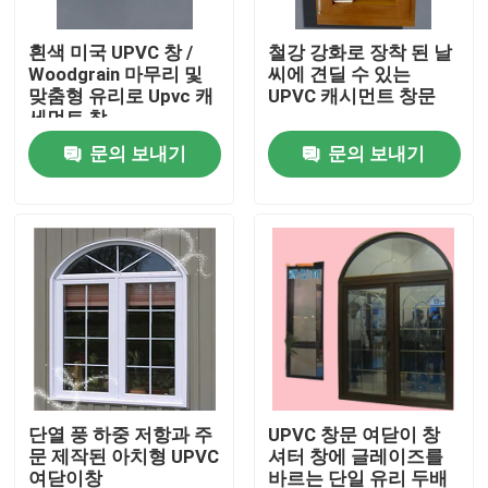
흰색 미국 UPVC 창 /
철강 강화로 장착 된 날
우리에 대하여
Woodgrain 마무리 및
씨에 견딜 수 있는
맞춤형 유리로 Upvc 캐
UPVC 캐시먼트 창문
세먼트 창
공장 여행
문의 보내기
문의 보내기
품질 관리
연락주세요
인용문을 요구하세요
UPVC 문 프로필
단열 풍 하중 저항과 주
UPVC 창문 여닫이 창
문 제작된 아치형 UPVC
셔터 창에 글레이즈를
UPVC 윈도우 프로파일
여닫이창
바르는 단일 유리 두배