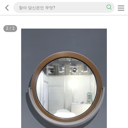
2
/
2