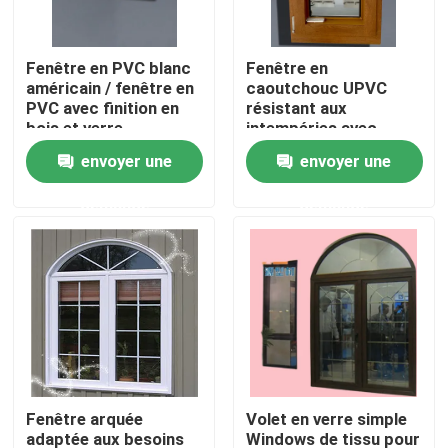
Au sujet de nous
Fenêtre en PVC blanc
Fenêtre en
américain / fenêtre en
caoutchouc UPVC
PVC avec finition en
résistant aux
Visite d'usine
bois et verre
intempéries avec
personnalisé
renforcement en acier
envoyer une
envoyer une
Contrôle de qualité
demande
demande
Contactez-nous
Demandez une citation
Profils de porte d'UPVC
Fenêtre arquée
Volet en verre simple
Profils de fenêtre d'UPVC
adaptée aux besoins
Windows de tissu pour