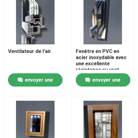
Ventilateur de l'air
Fenêtre en PVC en
acier inoxydable avec
une excellente
résistance au vent
envoyer une
envoyer une
demande
demande
Maison
Produits
vidéos