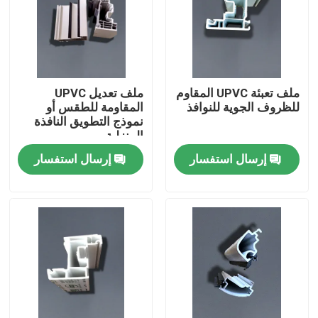
معلومات عنا
جولة في المعمل
ملف تعبئة UPVC المقاوم
ملف تعديل UPVC
للظروف الجوية للنوافذ
المقاومة للطقس أو
نموذج التطويق النافذة
رقابة جودة
المنزلية
إرسال استفسار
إرسال استفسار
اتصل بنا
اطلب اقتباس
ملامح الباب UPVC
ملامح نافذة UPVC