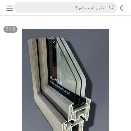
3
/
2