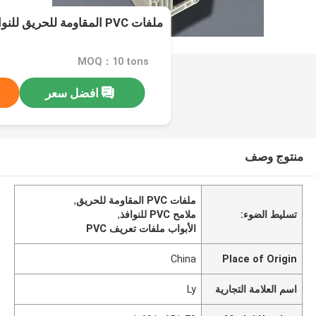
ملفات PVC المقاومة للحريق للنوافذ والأبواب
MOQ：10 tons
افضل سعر
منتوج وصف
ملفات PVC المقاومة للحريق
,
تسليط الضوء:
ملامح PVC للنوافذ
,
الأبواب ملفات تعريف PVC
China
Place of Origin
اسم العلامة التجارية
Ly