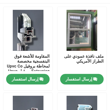
ملف نافذة عمودي على
المقاومة للأشعة فوق
الطراز الأمريكي
البنفسجية مخصصة
لمحاطة بروفيل Upvc Co
Extrusion بروفيل Upvc
للنافذة
بيت
إرسال استفسار
إرسال استفسار
منتجات
أشرطة فيديو